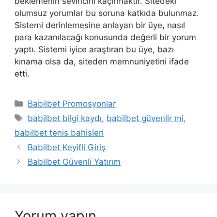
beklemenin sevincini kaçırmaktır. Sitedeki
olumsuz yorumlar bu soruna katkıda bulunmaz.
Sistemi derinlemesine anlayan bir üye, nasıl
para kazanılacağı konusunda değerli bir yorum
yaptı. Sistemi iyice araştıran bu üye, bazı
kınama olsa da, siteden memnuniyetini ifade
etti.
Kategoriler
Babilbet Promosyonlar
Etiketler
babilbet bilgi kaydı
,
babilbet güvenlir mi
,
babilbet tenis bahisleri
Babilbet Keyifli Giriş
Babilbet Güvenli Yatırım
Yorum yapın