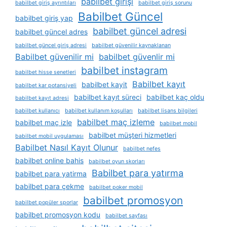
babilbet girişi
babilbet giriş ayrıntıları
babilbet giriş sorunu
Babilbet Güncel
babilbet giriş yap
babilbet güncel adresi
babilbet güncel adres
babilbet güncel giriş adresi
babilbet güvenilir kaynaklanan
Babilbet güvenilir mi
babilbet güvenlir mi
babilbet instagram
babilbet hisse senetleri
Babilbet kayıt
babilbet kayit
babilbet kar potansiyeli
babilbet kayıt süreci
babilbet kaç oldu
babilbet kayıt adresi
babilbet kullanıcı
babilbet kullanım koşulları
babilbet lisans bilgileri
babilbet maç izleme
babilbet maç izle
babilbet mobil
babilbet müşteri hizmetleri
babilbet mobil uygulaması
Babilbet Nasıl Kayıt Olunur
babilbet nefes
babilbet online bahis
babilbet oyun skorları
Babilbet para yatırma
babilbet para yatirma
babilbet para çekme
babilbet poker mobil
babilbet promosyon
babilbet popüler sporlar
babilbet promosyon kodu
babilbet sayfası