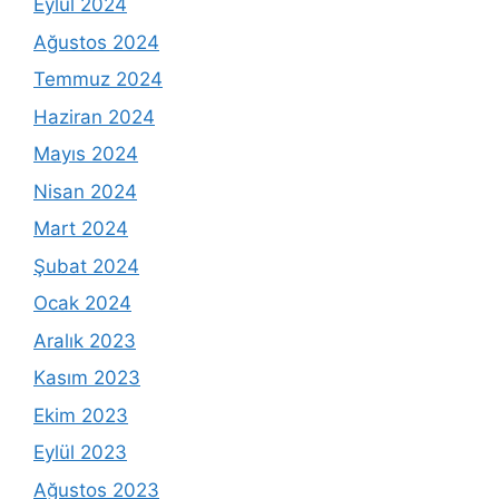
Eylül 2024
Ağustos 2024
Temmuz 2024
Haziran 2024
Mayıs 2024
Nisan 2024
Mart 2024
Şubat 2024
Ocak 2024
Aralık 2023
Kasım 2023
Ekim 2023
Eylül 2023
Ağustos 2023