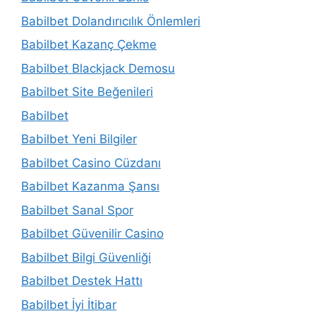
Babilbet Dolandırıcılık Önlemleri
Babilbet Kazanç Çekme
Babilbet Blackjack Demosu
Babilbet Site Beğenileri
Babilbet
Babilbet Yeni Bilgiler
Babilbet Casino Cüzdanı
Babilbet Kazanma Şansı
Babilbet Sanal Spor
Babilbet Güvenilir Casino
Babilbet Bilgi Güvenliği
Babilbet Destek Hattı
Babilbet İyi İtibar