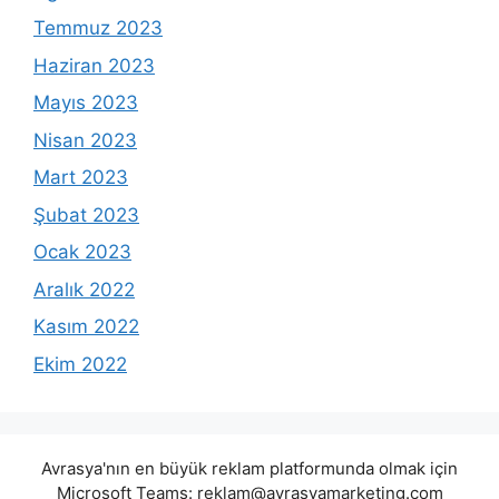
Temmuz 2023
Haziran 2023
Mayıs 2023
Nisan 2023
Mart 2023
Şubat 2023
Ocak 2023
Aralık 2022
Kasım 2022
Ekim 2022
Avrasya'nın en büyük reklam platformunda olmak için
Microsoft Teams:
reklam@avrasyamarketing.com