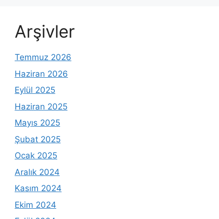
Arşivler
Temmuz 2026
Haziran 2026
Eylül 2025
Haziran 2025
Mayıs 2025
Şubat 2025
Ocak 2025
Aralık 2024
Kasım 2024
Ekim 2024