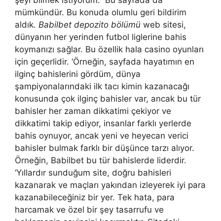
mümkündür. Bu konuda olumlu geri bildirim
aldık.
Babilbet depozito bölümü
web sitesi,
dünyanın her yerinden futbol liglerine bahis
koymanızı sağlar. Bu özellik hala casino oyunları
için geçerlidir. ‘Örneğin, sayfada hayatımın en
ilginç bahislerini gördüm, dünya
şampiyonalarındaki ilk tacı kimin kazanacağı
konusunda çok ilginç bahisler var, ancak bu tür
bahisler her zaman dikkatimi çekiyor ve
dikkatimi takip ediyor, insanlar farklı yerlerde
bahis oynuyor, ancak yeni ve heyecan verici
bahisler bulmak farklı bir düşünce tarzı alıyor.
Örneğin, Babilbet bu tür bahislerde liderdir.
‘Yıllardır sunduğum site, doğru bahisleri
kazanarak ve maçları yakından izleyerek iyi para
kazanabileceğiniz bir yer. Tek hata, para
harcamak ve özel bir şey tasarrufu ve