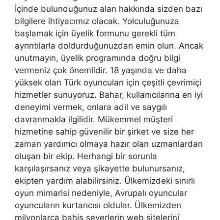
İçinde bulunduğunuz alan hakkında sizden bazı
bilgilere ihtiyacımız olacak. Yolculuğunuza
başlamak için üyelik formunu gerekli tüm
ayrıntılarla doldurduğunuzdan emin olun. Ancak
unutmayın, üyelik programında doğru bilgi
vermeniz çok önemlidir. 18 yaşında ve daha
yüksek olan Türk oyuncuları için çeşitli çevrimiçi
hizmetler sunuyoruz. Bahar, kullanıcılarına en iyi
deneyimi vermek, onlara adil ve saygılı
davranmakla ilgilidir. Mükemmel müşteri
hizmetine sahip güvenilir bir şirket ve size her
zaman yardımcı olmaya hazır olan uzmanlardan
oluşan bir ekip. Herhangi bir sorunla
karşılaşırsanız veya şikayette bulunursanız,
ekipten yardım alabilirsiniz. Ülkemizdeki sınırlı
oyun mimarisi nedeniyle, Avrupalı oyuncular
oyuncuların kurtarıcısı oldular. Ülkemizden
milyonlarca bahis severlerin web sitelerini