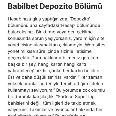
Babilbet Depozito Bölümü
Hesabınıza giriş yaptığınızda, ‘Depozito’
bölümünü ana sayfadaki ‘Hesap’ bölümünde
bulacaksınız. Biriktirme veya geri çekilme
konusunda sorun yaşıyorsanız, yardım için site
yöneticisine ulaşmaktan çekinmeyin. Web sitesi
yönetimi kısa süre içinde sizinle iletişime
geçecektir. Para hakkında bilmeniz gereken
başka bir şey, hangi kartın hangi kartı
yatırabileceğinizdir, çünkü her kartın belirli bir
üst ve daha düşük sınırları vardır. “Her zaman
yüksek oranlar nedeniyle tercih ettiğim siteleri
kullanmayı seviyorum.” Bu yorumda çok olumlu
bir durumla karşılaştık. “Sadece Süper Lig
bahislerini değil, tüm ligleri de takip etmek
istiyorum. Takımlar ve oyuncular hakkında her
şeyi bilmek istiyorum.” Bu sayfada da