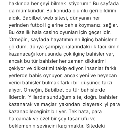
hakkında her şeyi bilmek istiyorum.” Bu sayfada
da mümkündür. Bu konuda olumlu geri bildirim
aldık. Babilbet web sitesi, dünyanın her
yerinden futbol liglerine bahis koymanızı sağlar.
Bu özellik hala casino oyunları için geçerlidir.
‘Örneğin, sayfada hayatımın en ilginç bahislerini
gördüm, dünya şampiyonalarındaki ilk tacı kimin
kazanacağı konusunda çok ilginç bahisler var,
ancak bu tür bahisler her zaman dikkatimi
çekiyor ve dikkatimi takip ediyor, insanlar farklı
yerlerde bahis oynuyor, ancak yeni ve heyecan
verici bahisler bulmak farklı bir düşünce tarzı
alıyor. Örneğin, Babilbet bu tür bahislerde
liderdir. ‘Yıllardır sunduğum site, doğru bahisleri
kazanarak ve maçları yakından izleyerek iyi para
kazanabileceğiniz bir yer. Tek hata, para
harcamak ve özel bir şey tasarrufu ve
beklemenin sevincini kaçırmaktır. Sitedeki