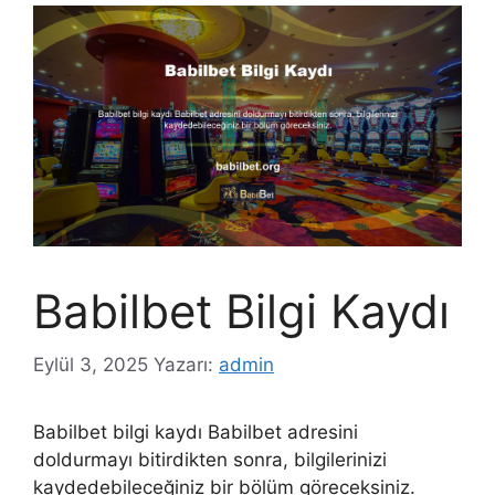
Babilbet Bilgi Kaydı
Eylül 3, 2025
Yazarı:
admin
Babilbet bilgi kaydı Babilbet adresini
doldurmayı bitirdikten sonra, bilgilerinizi
kaydedebileceğiniz bir bölüm göreceksiniz.