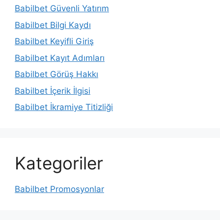
Babilbet Güvenli Yatırım
Babilbet Bilgi Kaydı
Babilbet Keyifli Giriş
Babilbet Kayıt Adımları
Babilbet Görüş Hakkı
Babilbet İçerik İlgisi
Babilbet İkramiye Titizliği
Kategoriler
Babilbet Promosyonlar