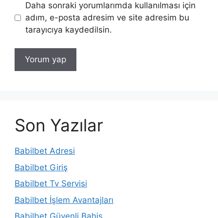
Daha sonraki yorumlarımda kullanılması için
adım, e-posta adresim ve site adresim bu
tarayıcıya kaydedilsin.
Son Yazılar
Babilbet Adresi
Babilbet Giriş
Babilbet Tv Servisi
Babilbet İşlem Avantajları
Babilbet Güvenli Bahis