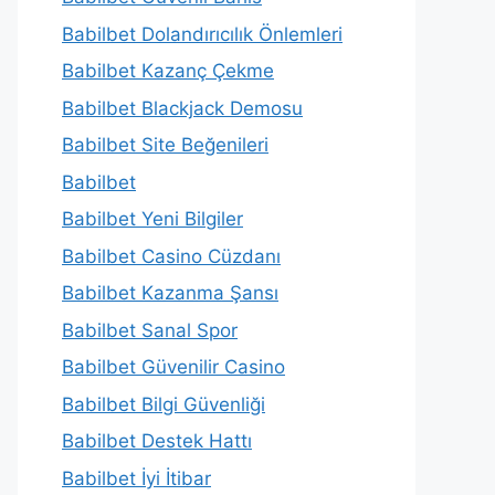
Babilbet Dolandırıcılık Önlemleri
Babilbet Kazanç Çekme
Babilbet Blackjack Demosu
Babilbet Site Beğenileri
Babilbet
Babilbet Yeni Bilgiler
Babilbet Casino Cüzdanı
Babilbet Kazanma Şansı
Babilbet Sanal Spor
Babilbet Güvenilir Casino
Babilbet Bilgi Güvenliği
Babilbet Destek Hattı
Babilbet İyi İtibar