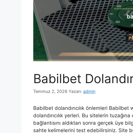
Babilbet Dolandır
Temmuz 2, 2026
Yazarı:
admin
Babilbet dolandırıcılık önlemleri Babilbet 
dolandırıcılık yerleri. Bu sitelerin tuzağı
bağlantısını aldıktan sonra gerçek üye bilg
sahte kelimelerini test edebilirsiniz. Site