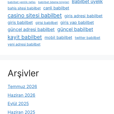
Babilbet üyelik
babilbet yenilik nefes
babilbet ödeme bilgileri
canli babilbet
bahis sitesi babilbet
casino sitesi babilbet
giris adresi babilbet
giris babilbet
giris yap babilbet
girisi babilbet
güncel babilbet
güncel adresi babilbet
kayit babilbet
mobil babilbet
twitter babilbet
yeni adresi babilbet
Arşivler
Temmuz 2026
Haziran 2026
Eylül 2025
Haziran 2025