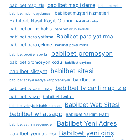
babilbet maç izleme
babilbet maç izle
babilbet mobil
babilbet müşteri hizmetleri
babilbet mobil uygulaması
Babilbet Nasıl Kayıt Olunur
babilbet nefes
babilbet online bahis
babilbet oyun skorları
Babilbet para yatırma
babilbet para yatirma
babilbet para çekme
babilbet poker mobil
babilbet promosyon
babilbet popüler sporlar
babilbet promosyon kodu
babilbet sayfası
babilbet sitesi
babilbet sikayet
babilbet tv
babilbet sosyal medya kar potansiyeli
babilbet tv canli maç izle
babilbet tv canli maç
babilbet tv izle
babilbet twitter
Babilbet Web Sitesi
babilbet voleybol: bahis kuralları
babilbet whatsapp
Babilbet Yardım Hattı
Babilbet Yeni Adres
babilbet yatırım seçenekleri
Babilbet yeni giriş
babilbet yeni adresi