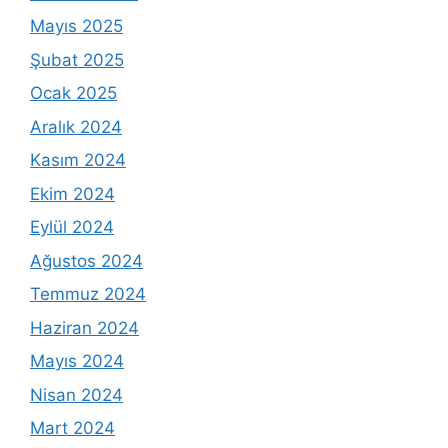
Mayıs 2025
Şubat 2025
Ocak 2025
Aralık 2024
Kasım 2024
Ekim 2024
Eylül 2024
Ağustos 2024
Temmuz 2024
Haziran 2024
Mayıs 2024
Nisan 2024
Mart 2024