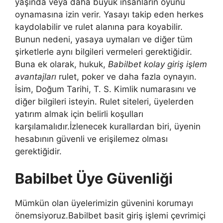
yaşında veya daha büyük insanların oyunu
oynamasına izin verir. Yasayı takip eden herkes
kaydolabilir ve rulet alanına para koyabilir.
Bunun nedeni, yasaya uymaları ve diğer tüm
şirketlerle aynı bilgileri vermeleri gerektiğidir.
Buna ek olarak, hukuk,
Babilbet kolay giriş işlem
avantajları
rulet, poker ve daha fazla oynayın.
İsim, Doğum Tarihi, T. S. Kimlik numarasını ve
diğer bilgileri isteyin. Rulet siteleri, üyelerden
yatırım almak için belirli koşulları
karşılamalıdır.İzlenecek kurallardan biri, üyenin
hesabının güvenli ve erişilemez olması
gerektiğidir.
Babilbet Üye Güvenliği
Mümkün olan üyelerimizin güvenini korumayı
önemsiyoruz.Babilbet basit giriş işlemi çevrimiçi