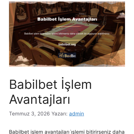
Babilbet İşlem
Avantajları
Temmuz 3, 2026
Yazarı:
admin
Babilbet işlem avantajları i̇şlemi bitirirseniz daha