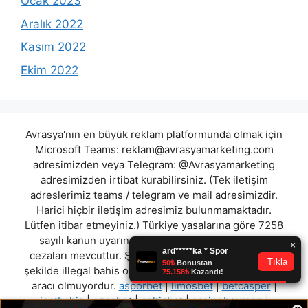
Ocak 2023
Aralık 2022
Kasım 2022
Ekim 2022
Avrasya'nın en büyük reklam platformunda olmak için
Microsoft Teams:
reklam@avrasyamarketing.com
adresimizden veya Telegram: @Avrasyamarketing
adresimizden irtibat kurabilirsiniz. (Tek iletişim
adreslerimiz teams / telegram ve mail adresimizdir.
Harici hiçbir iletişim adresimiz bulunmamaktadır.
Lütfen itibar etmeyiniz.) Türkiye yasalarına göre 7258
sayılı kanun uyarınca yasa dışı bahis oynamanın
cezaları mevcuttur. Şu an bulunduğunuz site hiç bir
şekilde illegal bahis oyunları oynatmıyor ve oynamaya
aracı olmuyordur.
asporbet
|
limosbet
|
betcasper
|
jestbahis
|
ozanbet
|
celticbet
|
casinobeymen
|