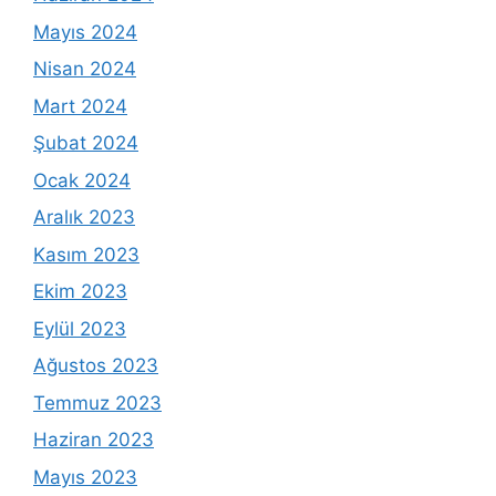
Mayıs 2024
Nisan 2024
Mart 2024
Şubat 2024
Ocak 2024
Aralık 2023
Kasım 2023
Ekim 2023
Eylül 2023
Ağustos 2023
Temmuz 2023
Haziran 2023
Mayıs 2023