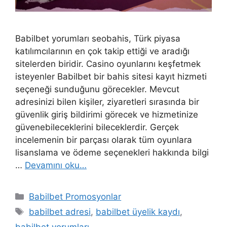
Babilbet yorumları seobahis, Türk piyasa
katılımcılarının en çok takip ettiği ve aradığı
sitelerden biridir. Casino oyunlarını keşfetmek
isteyenler Babilbet bir bahis sitesi kayıt hizmeti
seçeneği sunduğunu görecekler. Mevcut
adresinizi bilen kişiler, ziyaretleri sırasında bir
güvenlik giriş bildirimi görecek ve hizmetinize
güvenebileceklerini bileceklerdir. Gerçek
incelemenin bir parçası olarak tüm oyunlara
lisanslama ve ödeme seçenekleri hakkında bilgi
…
Devamını oku…
Kategoriler
Babilbet Promosyonlar
Etiketler
babilbet adresi
,
babilbet üyelik kaydı
,