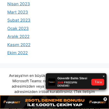
Nisan 2023
Mart 2023
Şubat 2023
Ocak 2023
Aralık 2022
Kasım 2022
Ekim 2022
Avrasya'nın en büyük reklam platformunda olmak için
Microsoft Teams:
reklam@avrasyamarketing.com
adresimizden veya Telegram: @Avrasyamarketing
adresimizden irtibat kurabilirsiniz. (Tek iletişim
adreslerimiz teams / telegram ve mail adresimizdir.
×
Harici hiçbir iletişim adresimiz bulunmamaktadır.
Lütfen itibar etmeyiniz.) Türkiye yasalarına göre 7258