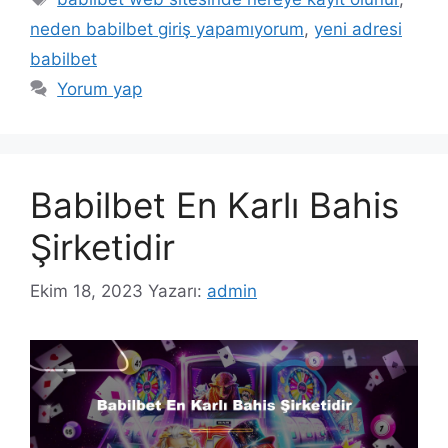
neden babilbet giriş yapamıyorum
,
yeni adresi
babilbet
Yorum yap
Babilbet En Karlı Bahis
Şirketidir
Ekim 18, 2023
Yazarı:
admin