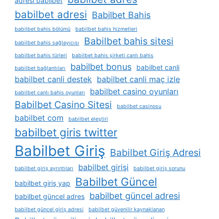
adresi babilbet
babilbet adresi
Babilbet Bahis
babilbet bahis bölümü
babilbet bahis hizmetleri
Babilbet bahis sitesi
babilbet bahis sağlayıcısı
babilbet bahis türleri
babilbet bahis şirketi canlı bahis
babilbet bonus
babilbet canli
babilbet bağlantıları
babilbet canli destek
babilbet canli maç izle
babilbet casino oyunları
babilbet canlı bahis oyunları
Babilbet Casino Sitesi
babilbet casinosu
babilbet com
babilbet eleştiri
babilbet giris twitter
Babilbet Giriş
Babilbet Giriş Adresi
babilbet girişi
babilbet giriş ayrıntıları
babilbet giriş sorunu
Babilbet Güncel
babilbet giriş yap
babilbet güncel adresi
babilbet güncel adres
babilbet güncel giriş adresi
babilbet güvenilir kaynaklanan