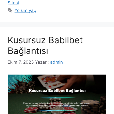
Sitesi
Yorum yap
Kusursuz Babilbet
Bağlantısı
Ekim 7, 2023
Yazarı:
admin