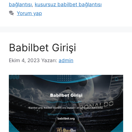
bağlantısı
,
kusursuz babilbet bağlantısı
Yorum yap
Babilbet Girişi
Ekim 4, 2023
Yazarı:
admin