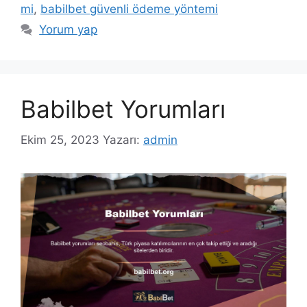
mi
,
babilbet güvenli ödeme yöntemi
Yorum yap
Babilbet Yorumları
Ekim 25, 2023
Yazarı:
admin