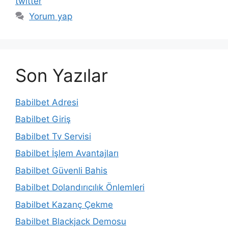
twitter
Yorum yap
Son Yazılar
Babilbet Adresi
Babilbet Giriş
Babilbet Tv Servisi
Babilbet İşlem Avantajları
Babilbet Güvenli Bahis
Babilbet Dolandırıcılık Önlemleri
Babilbet Kazanç Çekme
Babilbet Blackjack Demosu