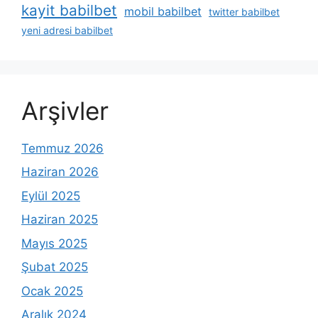
kayit babilbet
mobil babilbet
twitter babilbet
yeni adresi babilbet
Arşivler
Temmuz 2026
Haziran 2026
Eylül 2025
Haziran 2025
Mayıs 2025
Şubat 2025
Ocak 2025
Aralık 2024