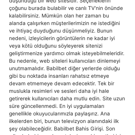
düşündüğü bir web sitesidir. Seçeneklerin
çoğunu burada bulabilir ve canlı TV’nin önünde
kalabilirsiniz. Mümkün olan her zaman bu
alanda çalışırken müşterilerimizin ne istediğini
ve ihtiyaç duyduğunu düşünmeliyiz. Bunun
nedeni, izleyicilerin görüntülerin ne kadar iyi
veya kötü olduğunu söyleyerek sitenizi
geliştirmenize yardımcı olmak isteyebilmeleridir.
Bu nedenle, web siteleri kullanıcıları dinlemeyi
unutmamalıdır. Babilbet diğer yerlerde olduğu
gibi bu noktada insanları rahatsız etmeye
devam etmemeye devam edecektir. Tek bir
muslukla resimleri ve sesleri daha iyi hale
getirerek kullanıcıları daha mutlu edin. Site uzun
süre güncellenmedi. En iyi uygulamaları
genellikle okuyucularımızla paylaşırız. Ana
ilkelerden biri, bunun televizyon alanındaki ilk
şey olabileceğidir. Babilbet Bahis Girişi. Son