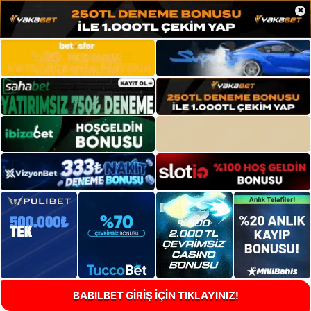
×
BABILBET GİRİŞ İÇİN TIKLAYINIZ!