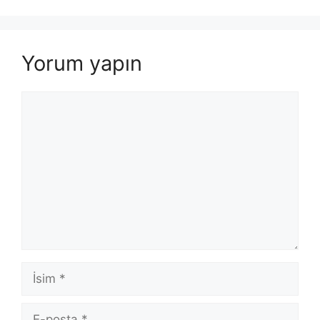
Yorum yapın
Yorum
İsim
E-