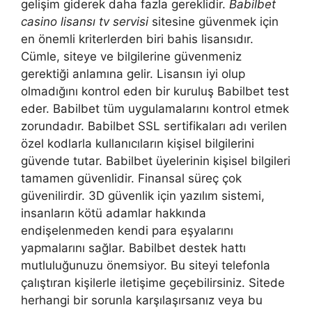
gelişim giderek daha fazla gereklidir.
Babilbet
casino lisansı tv servisi
sitesine güvenmek için
en önemli kriterlerden biri bahis lisansıdır.
Cümle, siteye ve bilgilerine güvenmeniz
gerektiği anlamına gelir. Lisansın iyi olup
olmadığını kontrol eden bir kuruluş Babilbet test
eder. Babilbet tüm uygulamalarını kontrol etmek
zorundadır. Babilbet SSL sertifikaları adı verilen
özel kodlarla kullanıcıların kişisel bilgilerini
güvende tutar. Babilbet üyelerinin kişisel bilgileri
tamamen güvenlidir. Finansal süreç çok
güvenilirdir. 3D güvenlik için yazılım sistemi,
insanların kötü adamlar hakkında
endişelenmeden kendi para eşyalarını
yapmalarını sağlar. Babilbet destek hattı
mutluluğunuzu önemsiyor. Bu siteyi telefonla
çalıştıran kişilerle iletişime geçebilirsiniz. Sitede
herhangi bir sorunla karşılaşırsanız veya bu