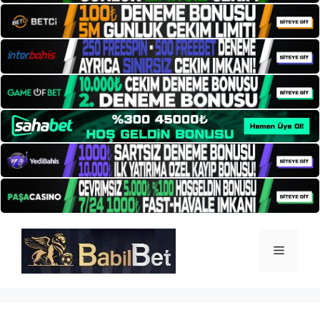
İçeriğe
atla
Menü