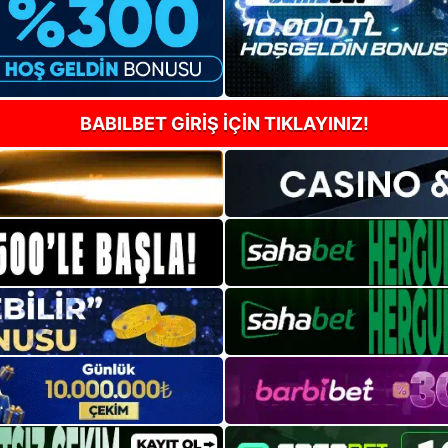
BABILBET GİRİŞ İÇİN TIKLAYINIZ!