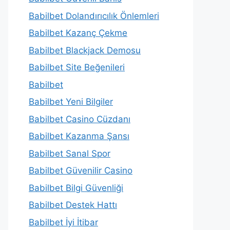
Babilbet Dolandırıcılık Önlemleri
Babilbet Kazanç Çekme
Babilbet Blackjack Demosu
Babilbet Site Beğenileri
Babilbet
Babilbet Yeni Bilgiler
Babilbet Casino Cüzdanı
Babilbet Kazanma Şansı
Babilbet Sanal Spor
Babilbet Güvenilir Casino
Babilbet Bilgi Güvenliği
Babilbet Destek Hattı
Babilbet İyi İtibar