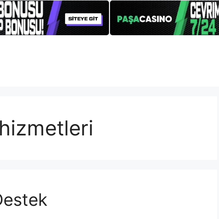
hizmetleri
Destek