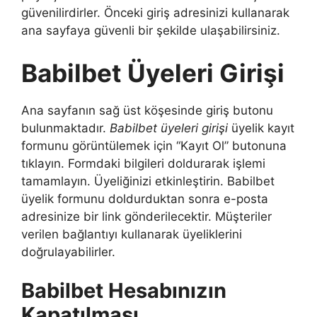
güvenilirdirler. Önceki giriş adresinizi kullanarak
ana sayfaya güvenli bir şekilde ulaşabilirsiniz.
Babilbet Üyeleri Girişi
Ana sayfanın sağ üst köşesinde giriş butonu
bulunmaktadır.
Babilbet üyeleri girişi
üyelik kayıt
formunu görüntülemek için “Kayıt Ol” butonuna
tıklayın. Formdaki bilgileri doldurarak işlemi
tamamlayın. Üyeliğinizi etkinleştirin. Babilbet
üyelik formunu doldurduktan sonra e-posta
adresinize bir link gönderilecektir. Müşteriler
verilen bağlantıyı kullanarak üyeliklerini
doğrulayabilirler.
Babilbet Hesabınızın
Kapatılması