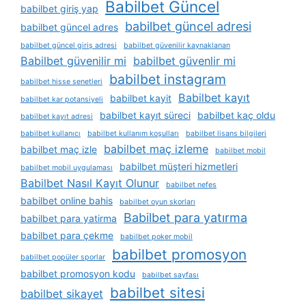
Babilbet Güncel
babilbet giriş yap
babilbet güncel adresi
babilbet güncel adres
babilbet güncel giriş adresi
babilbet güvenilir kaynaklanan
Babilbet güvenilir mi
babilbet güvenlir mi
babilbet instagram
babilbet hisse senetleri
Babilbet kayıt
babilbet kayit
babilbet kar potansiyeli
babilbet kayıt süreci
babilbet kaç oldu
babilbet kayıt adresi
babilbet kullanıcı
babilbet kullanım koşulları
babilbet lisans bilgileri
babilbet maç izleme
babilbet maç izle
babilbet mobil
babilbet müşteri hizmetleri
babilbet mobil uygulaması
Babilbet Nasıl Kayıt Olunur
babilbet nefes
babilbet online bahis
babilbet oyun skorları
Babilbet para yatırma
babilbet para yatirma
babilbet para çekme
babilbet poker mobil
babilbet promosyon
babilbet popüler sporlar
babilbet promosyon kodu
babilbet sayfası
babilbet sitesi
babilbet sikayet