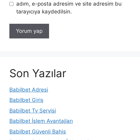
adım, e-posta adresim ve site adresim bu
tarayıcıya kaydedilsin.
Son Yazılar
Babilbet Adresi
Babilbet Giriş
Babilbet Tv Servisi
Babilbet İşlem Avantajları
Babilbet Güvenli Bahis