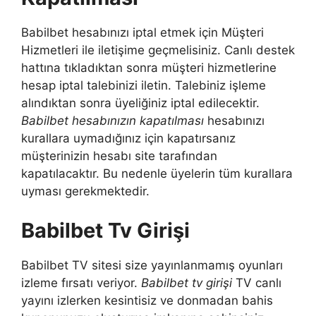
Babilbet hesabınızı iptal etmek için Müşteri
Hizmetleri ile iletişime geçmelisiniz. Canlı destek
hattına tıkladıktan sonra müşteri hizmetlerine
hesap iptal talebinizi iletin. Talebiniz işleme
alındıktan sonra üyeliğiniz iptal edilecektir.
Babilbet hesabınızın kapatılması
hesabınızı
kurallara uymadığınız için kapatırsanız
müşterinizin hesabı site tarafından
kapatılacaktır. Bu nedenle üyelerin tüm kurallara
uyması gerekmektedir.
Babilbet Tv Girişi
Babilbet TV sitesi size yayınlanmamış oyunları
izleme fırsatı veriyor.
Babilbet tv girişi
TV canlı
yayını izlerken kesintisiz ve donmadan bahis