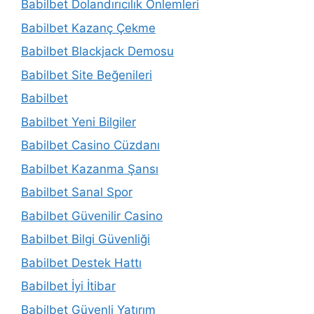
Babilbet Dolandırıcılık Önlemleri
Babilbet Kazanç Çekme
Babilbet Blackjack Demosu
Babilbet Site Beğenileri
Babilbet
Babilbet Yeni Bilgiler
Babilbet Casino Cüzdanı
Babilbet Kazanma Şansı
Babilbet Sanal Spor
Babilbet Güvenilir Casino
Babilbet Bilgi Güvenliği
Babilbet Destek Hattı
Babilbet İyi İtibar
Babilbet Güvenli Yatırım