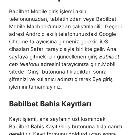
Babilbet Mobile giriş işlemi akıllı
telefonunuzdan, tabletinizden veya Babilbet
Mobile Macbook’unuzdan çalıştırılabilir. Geçerli
adresi Android akıllı telefonunuzdaki Google
Chrome tarayıcısına girmeniz gerekir. iOS
cihazları Safari tarayıcısıyla birlikte gelir. Ana
sayfaya gitmek için güncellenen giriş
Babilbet
cep telefonu
adresini tarayıcınıza girin.Mobil
sitede “Giriş” butonuna tıkladıktan sonra
şifrenizi ve kullanıcı adınızı girerek üye giriş
işlemini tamamlayınız.
Babilbet Bahis Kayıtları
Kayıt işlemi, ana sayfanın üst kısmındaki
Babilbet Bahis Kayıt Giriş butonuna tıklamanızı
gerektirir. Kayıt formunu doldurduktan sonra