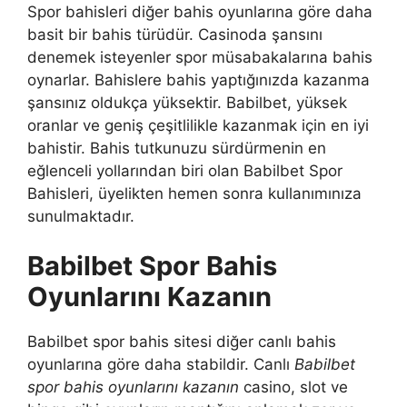
Spor bahisleri diğer bahis oyunlarına göre daha
basit bir bahis türüdür. Casinoda şansını
denemek isteyenler spor müsabakalarına bahis
oynarlar. Bahislere bahis yaptığınızda kazanma
şansınız oldukça yüksektir. Babilbet, yüksek
oranlar ve geniş çeşitlilikle kazanmak için en iyi
bahistir. Bahis tutkunuzu sürdürmenin en
eğlenceli yollarından biri olan Babilbet Spor
Bahisleri, üyelikten hemen sonra kullanımınıza
sunulmaktadır.
Babilbet Spor Bahis
Oyunlarını Kazanın
Babilbet spor bahis sitesi diğer canlı bahis
oyunlarına göre daha stabildir. Canlı
Babilbet
spor bahis oyunlarını kazanın
casino, slot ve