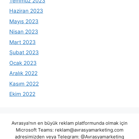
Temmuz 2023
Haziran 2023
Mayıs 2023
Nisan 2023
Mart 2023
Şubat 2023
Ocak 2023
Aralık 2022
Kasım 2022
Ekim 2022
Avrasya'nın en büyük reklam platformunda olmak için
Microsoft Teams:
reklam@avrasyamarketing.com
adresimizden veya Telegram: @Avrasyamarketing