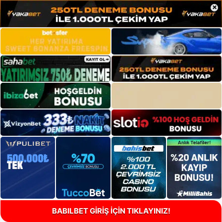
×
BABILBET GİRİŞ İÇİN TIKLAYINIZ!