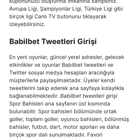
kuponunuzu oluşturma imkanına sahipsiniz.
Avrupa Ligi, Şampiyonlar Ligi, Türkiye Ligi gibi
birçok ligi Canlı TV butonunu tıklayarak
izleyebilirsiniz.
Babilbet Tweetleri Girişi
En yeni oyunlar, güncel yerel adresler, gelecek
etkinlikler ve oyunlar Babilbet tweetleri ve
Twitter sosyal medya hesapları aracılığıyla
müşterilerle paylaşılmaktadır. Üyeler kendi
tweetlerini takip ederek ana sayfaya kolaylıkla
bağlanabilmektedir.
Babilbet tweetleri girişi
Spor Bahisleri ana sayfanın üst kısmında
bulunabilir. Spor bahisleri bölümünde ortak
goller, toplam goller, oyuncu bahisleri, bölünmüş
bahisler, futbol, ​​dart, motor sporları ve daha
birçok spor dalı sunulmaktadır. Favori