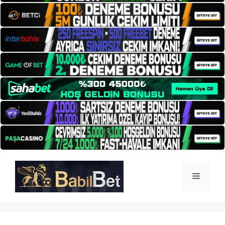
İçeriğe
atla
Menü