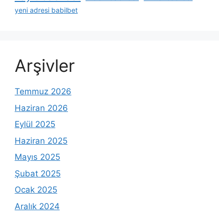
yeni adresi babilbet
Arşivler
Temmuz 2026
Haziran 2026
Eylül 2025
Haziran 2025
Mayıs 2025
Şubat 2025
Ocak 2025
Aralık 2024