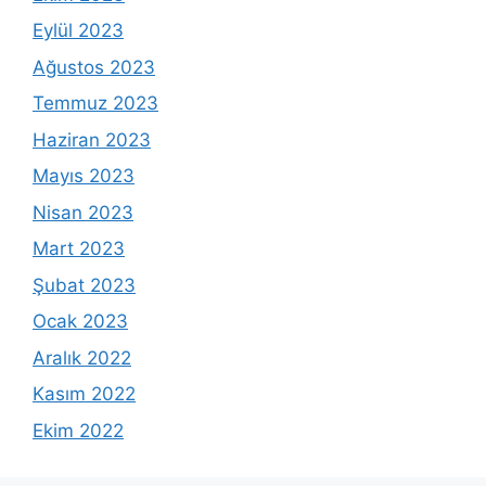
Eylül 2023
Ağustos 2023
Temmuz 2023
Haziran 2023
Mayıs 2023
Nisan 2023
Mart 2023
Şubat 2023
Ocak 2023
Aralık 2022
Kasım 2022
Ekim 2022