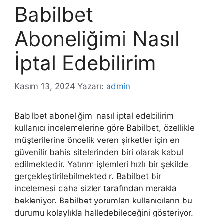
Babilbet
Aboneliğimi Nasıl
İptal Edebilirim
Kasım 13, 2024
Yazarı:
admin
Babilbet aboneliğimi nasıl iptal edebilirim
kullanıcı incelemelerine göre Babilbet, özellikle
müşterilerine öncelik veren şirketler için en
güvenilir bahis sitelerinden biri olarak kabul
edilmektedir. Yatırım işlemleri hızlı bir şekilde
gerçekleştirilebilmektedir. Babilbet bir
incelemesi daha sizler tarafından merakla
bekleniyor. Babilbet yorumları kullanıcıların bu
durumu kolaylıkla halledebileceğini gösteriyor.