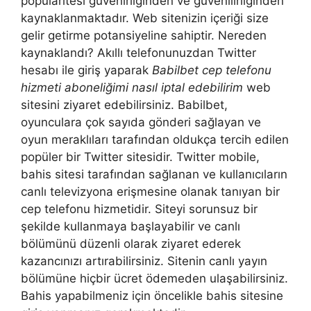
popülaritesi güvenirliğinden ve güvenilirliğinden
kaynaklanmaktadır. Web sitenizin içeriği size
gelir getirme potansiyeline sahiptir. Nereden
kaynaklandı? Akıllı telefonunuzdan Twitter
hesabı ile giriş yaparak
Babilbet cep telefonu
hizmeti aboneliğimi nasıl iptal edebilirim
web
sitesini ziyaret edebilirsiniz. Babilbet,
oyunculara çok sayıda gönderi sağlayan ve
oyun meraklıları tarafından oldukça tercih edilen
popüler bir Twitter sitesidir. Twitter mobile,
bahis sitesi tarafından sağlanan ve kullanıcıların
canlı televizyona erişmesine olanak tanıyan bir
cep telefonu hizmetidir. Siteyi sorunsuz bir
şekilde kullanmaya başlayabilir ve canlı
bölümünü düzenli olarak ziyaret ederek
kazancınızı artırabilirsiniz. Sitenin canlı yayın
bölümüne hiçbir ücret ödemeden ulaşabilirsiniz.
Bahis yapabilmeniz için öncelikle bahis sitesine