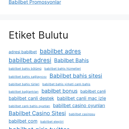
Babilbet Promosyonlar
Etiket Bulutu
babilbet adres
adresi babilbet
babilbet adresi
Babilbet Bahis
babilbet bahis bölümü
babilbet bahis hizmetleri
Babilbet bahis sitesi
babilbet bahis sağlayıcısı
babilbet bahis türleri
babilbet bahis şirketi canlı bahis
babilbet bonus
babilbet canli
babilbet bağlantıları
babilbet canli destek
babilbet canli maç izle
babilbet casino oyunları
babilbet canlı bahis oyunları
Babilbet Casino Sitesi
babilbet casinosu
babilbet com
babilbet eleştiri