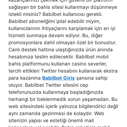
sağlayan bir bahis sitesi kullanmayı düşünmeye
istekli misiniz? Babilbet kullanıcısı gerekli.
Babilbet aboneliğimi i̇ptal edebilir miyim
,
kullanıcılarının ihtiyaçlarını karşılamak için en iyi
hizmeti sunmaya devam ediyor. Bu, diğer
promosyonlara dahil olmayan özel bir bonustur.
Canlı destek hattına ulaştığınızda ürün anında
hesabınıza teslim edilecektir. Babilbet mobil
bahis platformunu kullanan casino severler,
tercih ettikleri Twitter hesabını kullanarak ekstra
para kazanma
Babilbet Giriş
şansına sahip
oluyor. Babilbet Twitter sitesini cep
telefonunuzda kullanmaya başladığınızda
herhangi bir beklenmedik sorun yaşamadan. Bu
web sitesindeki içerik yalnızca bilgilendirici değil
aynı zamanda gezinmesi de kolaydır. Web
sitenizin yapısı ve estetiği önemli mali