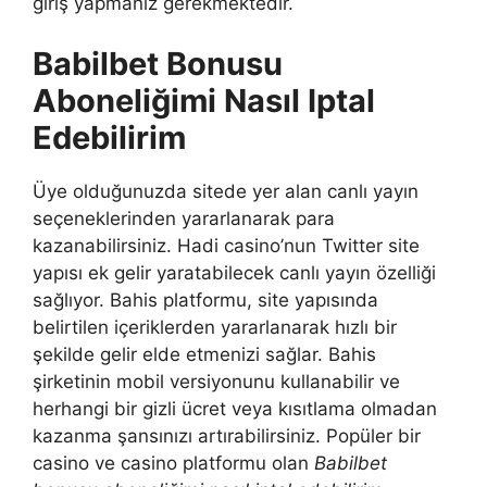
giriş yapmanız gerekmektedir.
Babilbet Bonusu
Aboneliğimi Nasıl Iptal
Edebilirim
Üye olduğunuzda sitede yer alan canlı yayın
seçeneklerinden yararlanarak para
kazanabilirsiniz. Hadi casino’nun Twitter site
yapısı ek gelir yaratabilecek canlı yayın özelliği
sağlıyor. Bahis platformu, site yapısında
belirtilen içeriklerden yararlanarak hızlı bir
şekilde gelir elde etmenizi sağlar. Bahis
şirketinin mobil versiyonunu kullanabilir ve
herhangi bir gizli ücret veya kısıtlama olmadan
kazanma şansınızı artırabilirsiniz. Popüler bir
casino ve casino platformu olan
Babilbet