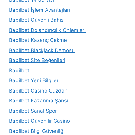
Babilbet İşlem Avantajları
Babilbet Güvenli Bahis
Babilbet Dolandırıcılık Önlemleri
Babilbet Kazanç Çekme
Babilbet Blackjack Demosu
Babilbet Site Beğenileri
Babilbet
Babilbet Yeni Bilgiler
Babilbet Casino Cüzdanı
Babilbet Kazanma Şansı
Babilbet Sanal Spor
Babilbet Güvenilir Casino
Babilbet Bilgi Güvenliği