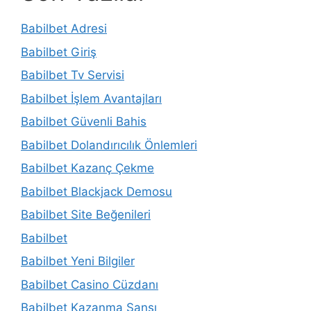
Babilbet Adresi
Babilbet Giriş
Babilbet Tv Servisi
Babilbet İşlem Avantajları
Babilbet Güvenli Bahis
Babilbet Dolandırıcılık Önlemleri
Babilbet Kazanç Çekme
Babilbet Blackjack Demosu
Babilbet Site Beğenileri
Babilbet
Babilbet Yeni Bilgiler
Babilbet Casino Cüzdanı
Babilbet Kazanma Şansı