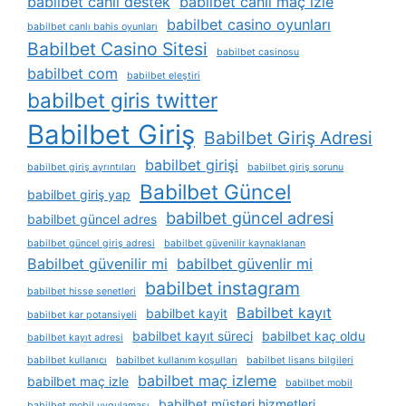
babilbet canli destek
babilbet canli maç izle
babilbet casino oyunları
babilbet canlı bahis oyunları
Babilbet Casino Sitesi
babilbet casinosu
babilbet com
babilbet eleştiri
babilbet giris twitter
Babilbet Giriş
Babilbet Giriş Adresi
babilbet girişi
babilbet giriş ayrıntıları
babilbet giriş sorunu
Babilbet Güncel
babilbet giriş yap
babilbet güncel adresi
babilbet güncel adres
babilbet güncel giriş adresi
babilbet güvenilir kaynaklanan
Babilbet güvenilir mi
babilbet güvenlir mi
babilbet instagram
babilbet hisse senetleri
Babilbet kayıt
babilbet kayit
babilbet kar potansiyeli
babilbet kayıt süreci
babilbet kaç oldu
babilbet kayıt adresi
babilbet kullanıcı
babilbet kullanım koşulları
babilbet lisans bilgileri
babilbet maç izleme
babilbet maç izle
babilbet mobil
babilbet müşteri hizmetleri
babilbet mobil uygulaması