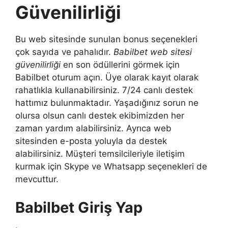
Güvenilirliği
Bu web sitesinde sunulan bonus seçenekleri
çok sayıda ve pahalıdır.
Babilbet web sitesi
güvenilirliği
en son ödüllerini görmek için
Babilbet oturum açın. Üye olarak kayıt olarak
rahatlıkla kullanabilirsiniz. 7/24 canlı destek
hattımız bulunmaktadır. Yaşadığınız sorun ne
olursa olsun canlı destek ekibimizden her
zaman yardım alabilirsiniz. Ayrıca web
sitesinden e-posta yoluyla da destek
alabilirsiniz. Müşteri temsilcileriyle iletişim
kurmak için Skype ve Whatsapp seçenekleri de
mevcuttur.
Babilbet Giriş Yap