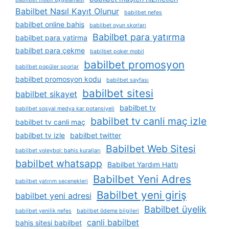
Babilbet Nasıl Kayıt Olunur
babilbet nefes
babilbet online bahis
babilbet oyun skorları
Babilbet para yatırma
babilbet para yatirma
babilbet para çekme
babilbet poker mobil
babilbet promosyon
babilbet popüler sporlar
babilbet promosyon kodu
babilbet sayfası
babilbet sitesi
babilbet sikayet
babilbet tv
babilbet sosyal medya kar potansiyeli
babilbet tv canli maç izle
babilbet tv canli maç
babilbet tv izle
babilbet twitter
Babilbet Web Sitesi
babilbet voleybol: bahis kuralları
babilbet whatsapp
Babilbet Yardım Hattı
Babilbet Yeni Adres
babilbet yatırım seçenekleri
Babilbet yeni giriş
babilbet yeni adresi
Babilbet üyelik
babilbet yenilik nefes
babilbet ödeme bilgileri
canli babilbet
bahis sitesi babilbet