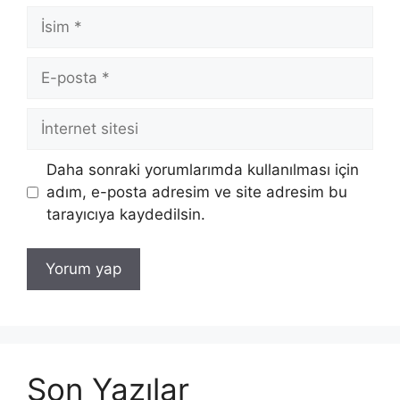
İsim
E-
posta
İnternet
sitesi
Daha sonraki yorumlarımda kullanılması için
adım, e-posta adresim ve site adresim bu
tarayıcıya kaydedilsin.
Son Yazılar