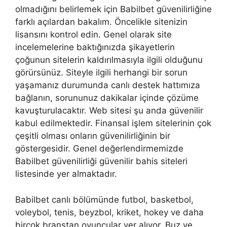
olmadığını belirlemek için Babilbet güvenilirliğine
farklı açılardan bakalım. Öncelikle sitenizin
lisansını kontrol edin. Genel olarak site
incelemelerine baktığınızda şikayetlerin
çoğunun sitelerin kaldırılmasıyla ilgili olduğunu
görürsünüz. Siteyle ilgili herhangi bir sorun
yaşamanız durumunda canlı destek hattımıza
bağlanın, sorununuz dakikalar içinde çözüme
kavuşturulacaktır. Web sitesi şu anda güvenilir
kabul edilmektedir. Finansal işlem sitelerinin çok
çeşitli olması onların güvenilirliğinin bir
göstergesidir. Genel değerlendirmemizde
Babilbet güvenilirliği güvenilir bahis siteleri
listesinde yer almaktadır.
Babilbet canlı bölümünde futbol, ​​basketbol, ​​
voleybol, tenis, beyzbol, kriket, hokey ve daha
birçok branştan oyuncular yer alıyor. Buz ve