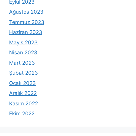
Eylül 2023
Ağustos 2023
Temmuz 2023
Haziran 2023
Mayıs 2023
Nisan 2023
Mart 2023
Şubat 2023
Ocak 2023
Aralık 2022
Kasım 2022
Ekim 2022