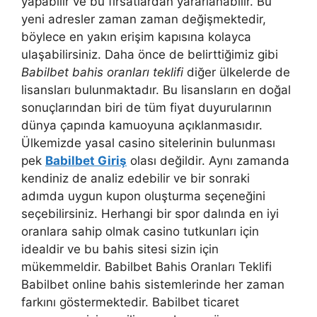
yapabilir ve bu fırsatlardan yararlanabilir. Bu
yeni adresler zaman zaman değişmektedir,
böylece en yakın erişim kapısına kolayca
ulaşabilirsiniz. Daha önce de belirttiğimiz gibi
Babilbet bahis oranları teklifi
diğer ülkelerde de
lisansları bulunmaktadır. Bu lisansların en doğal
sonuçlarından biri de tüm fiyat duyurularının
dünya çapında kamuoyuna açıklanmasıdır.
Ülkemizde yasal casino sitelerinin bulunması
pek
Babilbet Giriş
olası değildir. Aynı zamanda
kendiniz de analiz edebilir ve bir sonraki
adımda uygun kupon oluşturma seçeneğini
seçebilirsiniz. Herhangi bir spor dalında en iyi
oranlara sahip olmak casino tutkunları için
idealdir ve bu bahis sitesi sizin için
mükemmeldir. Babilbet Bahis Oranları Teklifi
Babilbet online bahis sistemlerinde her zaman
farkını göstermektedir. Babilbet ticaret