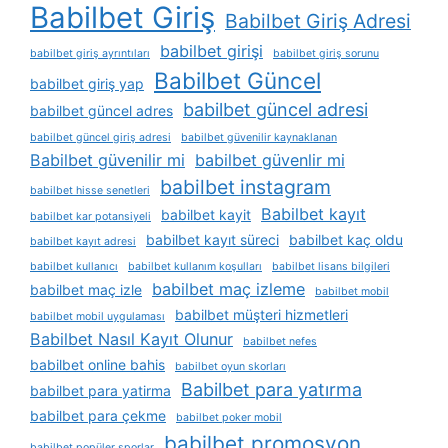
Babilbet Giriş
Babilbet Giriş Adresi
babilbet girişi
babilbet giriş ayrıntıları
babilbet giriş sorunu
Babilbet Güncel
babilbet giriş yap
babilbet güncel adresi
babilbet güncel adres
babilbet güncel giriş adresi
babilbet güvenilir kaynaklanan
Babilbet güvenilir mi
babilbet güvenlir mi
babilbet instagram
babilbet hisse senetleri
Babilbet kayıt
babilbet kayit
babilbet kar potansiyeli
babilbet kayıt süreci
babilbet kaç oldu
babilbet kayıt adresi
babilbet kullanıcı
babilbet kullanım koşulları
babilbet lisans bilgileri
babilbet maç izleme
babilbet maç izle
babilbet mobil
babilbet müşteri hizmetleri
babilbet mobil uygulaması
Babilbet Nasıl Kayıt Olunur
babilbet nefes
babilbet online bahis
babilbet oyun skorları
Babilbet para yatırma
babilbet para yatirma
babilbet para çekme
babilbet poker mobil
babilbet promosyon
babilbet popüler sporlar