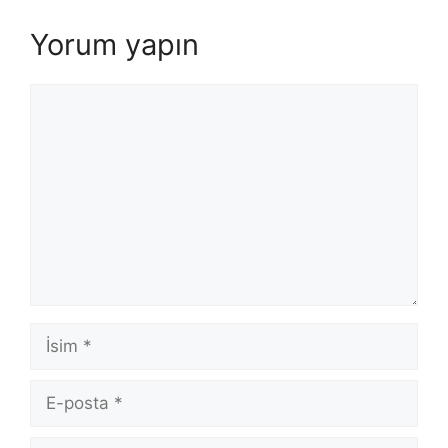
Yorum yapın
Yorum
İsim
E-
posta