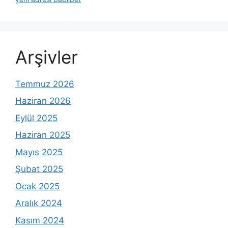
Arşivler
Temmuz 2026
Haziran 2026
Eylül 2025
Haziran 2025
Mayıs 2025
Şubat 2025
Ocak 2025
Aralık 2024
Kasım 2024