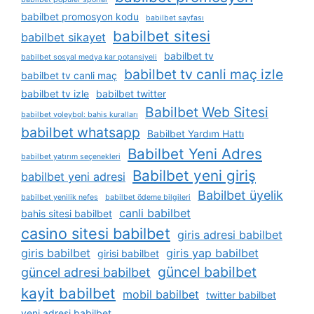
babilbet promosyon kodu
babilbet sayfası
babilbet sitesi
babilbet sikayet
babilbet tv
babilbet sosyal medya kar potansiyeli
babilbet tv canli maç izle
babilbet tv canli maç
babilbet tv izle
babilbet twitter
Babilbet Web Sitesi
babilbet voleybol: bahis kuralları
babilbet whatsapp
Babilbet Yardım Hattı
Babilbet Yeni Adres
babilbet yatırım seçenekleri
Babilbet yeni giriş
babilbet yeni adresi
Babilbet üyelik
babilbet yenilik nefes
babilbet ödeme bilgileri
canli babilbet
bahis sitesi babilbet
casino sitesi babilbet
giris adresi babilbet
giris babilbet
giris yap babilbet
girisi babilbet
güncel babilbet
güncel adresi babilbet
kayit babilbet
mobil babilbet
twitter babilbet
yeni adresi babilbet