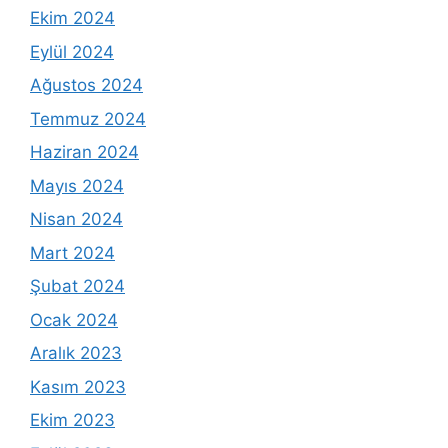
Ekim 2024
Eylül 2024
Ağustos 2024
Temmuz 2024
Haziran 2024
Mayıs 2024
Nisan 2024
Mart 2024
Şubat 2024
Ocak 2024
Aralık 2023
Kasım 2023
Ekim 2023