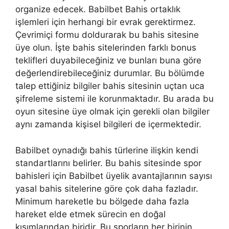
organize edecek. Babilbet Bahis ortaklık
işlemleri için herhangi bir evrak gerektirmez.
Çevrimiçi formu doldurarak bu bahis sitesine
üye olun. İşte bahis sitelerinden farklı bonus
teklifleri duyabileceğiniz ve bunları buna göre
değerlendirebileceğiniz durumlar. Bu bölümde
talep ettiğiniz bilgiler bahis sitesinin uçtan uca
şifreleme sistemi ile korunmaktadır. Bu arada bu
oyun sitesine üye olmak için gerekli olan bilgiler
aynı zamanda kişisel bilgileri de içermektedir.
Babilbet oynadığı bahis türlerine ilişkin kendi
standartlarını belirler. Bu bahis sitesinde spor
bahisleri için Babilbet üyelik avantajlarının sayısı
yasal bahis sitelerine göre çok daha fazladır.
Minimum hareketle bu bölgede daha fazla
hareket elde etmek sürecin en doğal
kısımlarından biridir. Bu sporların her birinin