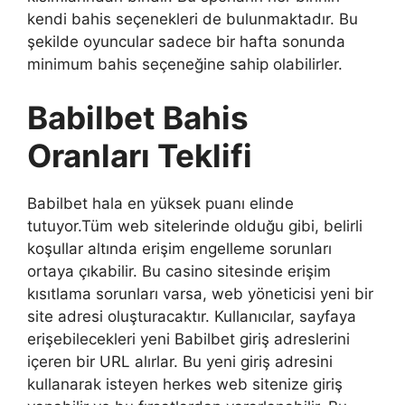
kendi bahis seçenekleri de bulunmaktadır. Bu
şekilde oyuncular sadece bir hafta sonunda
minimum bahis seçeneğine sahip olabilirler.
Babilbet Bahis
Oranları Teklifi
Babilbet hala en yüksek puanı elinde
tutuyor.Tüm web sitelerinde olduğu gibi, belirli
koşullar altında erişim engelleme sorunları
ortaya çıkabilir. Bu casino sitesinde erişim
kısıtlama sorunları varsa, web yöneticisi yeni bir
site adresi oluşturacaktır. Kullanıcılar, sayfaya
erişebilecekleri yeni Babilbet giriş adreslerini
içeren bir URL alırlar. Bu yeni giriş adresini
kullanarak isteyen herkes web sitenize giriş