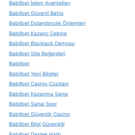
Babilbet İşlem Avantajları
Babilbet Güvenli Bahis
Babilbet Dolandırıcılık Önlemleri
Babilbet Kazanç Çekme
Babilbet Blackjack Demosu
Babilbet Site Beğenileri
Babilbet
Babilbet Yeni Bilgiler
Babilbet Casino Cüzdanı
Babilbet Kazanma Şansı
Babilbet Sanal Spor
Babilbet Güvenilir Casino
Babilbet Bilgi Güvenliği
Babilbet Destek Hattı