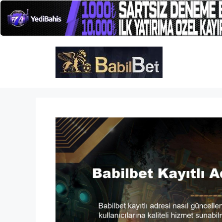
İçeriğe
atla