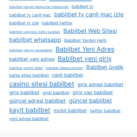
babilbet tv
babilbet sosyal medya kar potansiyeli
babilbet tv canli maç izle
babilbet tv canli maç
babilbet tv izle
babilbet twitter
Babilbet Web Sitesi
babilbet voleybol: bahis kuralları
babilbet whatsapp
Babilbet Yardım Hattı
Babilbet Yeni Adres
babilbet yatırım seçenekleri
Babilbet yeni giriş
babilbet yeni adresi
Babilbet üyelik
babilbet yenilik nefes
babilbet ödeme bilgileri
canli babilbet
bahis sitesi babilbet
casino sitesi babilbet
giris adresi babilbet
giris babilbet
giris yap babilbet
girisi babilbet
güncel babilbet
güncel adresi babilbet
kayit babilbet
mobil babilbet
twitter babilbet
yeni adresi babilbet