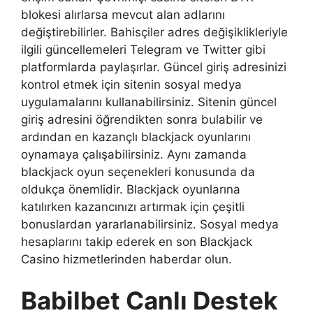
blokesi alırlarsa mevcut alan adlarını
değiştirebilirler. Bahisçiler adres değişiklikleriyle
ilgili güncellemeleri Telegram ve Twitter gibi
platformlarda paylaşırlar. Güncel giriş adresinizi
kontrol etmek için sitenin sosyal medya
uygulamalarını kullanabilirsiniz. Sitenin güncel
giriş adresini öğrendikten sonra bulabilir ve
ardından en kazançlı blackjack oyunlarını
oynamaya çalışabilirsiniz. Aynı zamanda
blackjack oyun seçenekleri konusunda da
oldukça önemlidir. Blackjack oyunlarına
katılırken kazancınızı artırmak için çeşitli
bonuslardan yararlanabilirsiniz. Sosyal medya
hesaplarını takip ederek en son Blackjack
Casino hizmetlerinden haberdar olun.
Babilbet Canlı Destek