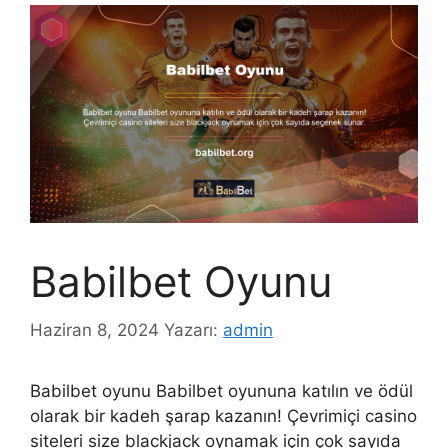
Babilbet Oyunu
Haziran 8, 2024
Yazarı:
admin
Babilbet oyunu Babilbet oyununa katılın ve ödül
olarak bir kadeh şarap kazanın! Çevrimiçi casino
siteleri size blackjack oynamak için çok sayıda