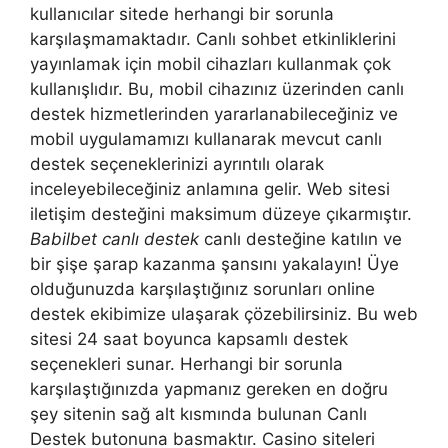
kullanıcılar sitede herhangi bir sorunla
karşılaşmamaktadır. Canlı sohbet etkinliklerini
yayınlamak için mobil cihazları kullanmak çok
kullanışlıdır. Bu, mobil cihazınız üzerinden canlı
destek hizmetlerinden yararlanabileceğiniz ve
mobil uygulamamızı kullanarak mevcut canlı
destek seçeneklerinizi ayrıntılı olarak
inceleyebileceğiniz anlamına gelir. Web sitesi
iletişim desteğini maksimum düzeye çıkarmıştır.
Babilbet canlı destek
canlı desteğine katılın ve
bir şişe şarap kazanma şansını yakalayın! Üye
olduğunuzda karşılaştığınız sorunları online
destek ekibimize ulaşarak çözebilirsiniz. Bu web
sitesi 24 saat boyunca kapsamlı destek
seçenekleri sunar. Herhangi bir sorunla
karşılaştığınızda yapmanız gereken en doğru
şey sitenin sağ alt kısmında bulunan Canlı
Destek butonuna basmaktır. Casino siteleri