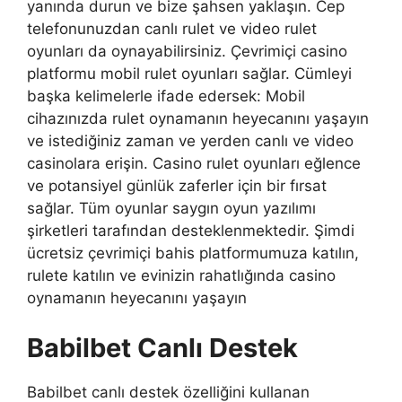
yanında durun ve bize şahsen yaklaşın. Cep
telefonunuzdan canlı rulet ve video rulet
oyunları da oynayabilirsiniz. Çevrimiçi casino
platformu mobil rulet oyunları sağlar. Cümleyi
başka kelimelerle ifade edersek: Mobil
cihazınızda rulet oynamanın heyecanını yaşayın
ve istediğiniz zaman ve yerden canlı ve video
casinolara erişin. Casino rulet oyunları eğlence
ve potansiyel günlük zaferler için bir fırsat
sağlar. Tüm oyunlar saygın oyun yazılımı
şirketleri tarafından desteklenmektedir. Şimdi
ücretsiz çevrimiçi bahis platformumuza katılın,
rulete katılın ve evinizin rahatlığında casino
oynamanın heyecanını yaşayın
Babilbet Canlı Destek
Babilbet canlı destek özelliğini kullanan