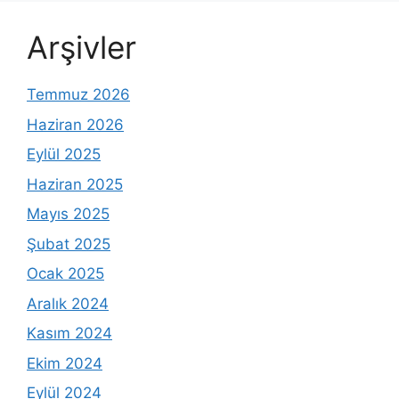
Arşivler
Temmuz 2026
Haziran 2026
Eylül 2025
Haziran 2025
Mayıs 2025
Şubat 2025
Ocak 2025
Aralık 2024
Kasım 2024
Ekim 2024
Eylül 2024