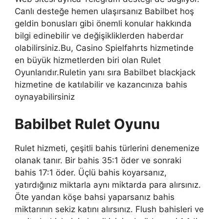
Canlı desteğe hemen ulaşırsanız Babilbet hoş
geldin bonusları gibi önemli konular hakkında
bilgi edinebilir ve değişikliklerden haberdar
olabilirsiniz.Bu, Casino Spielfahrts hizmetinde
en büyük hizmetlerden biri olan Rulet
Oyunlarıdır.Ruletin yanı sıra Babilbet blackjack
hizmetine de katılabilir ve kazancınıza bahis
oynayabilirsiniz
Babilbet Rulet Oyunu
Rulet hizmeti, çeşitli bahis türlerini denemenize
olanak tanır. Bir bahis 35:1 öder ve sonraki
bahis 17:1 öder. Üçlü bahis koyarsanız,
yatırdığınız miktarla aynı miktarda para alırsınız.
Öte yandan köşe bahsi yaparsanız bahis
miktarının sekiz katını alırsınız. Flush bahisleri ve