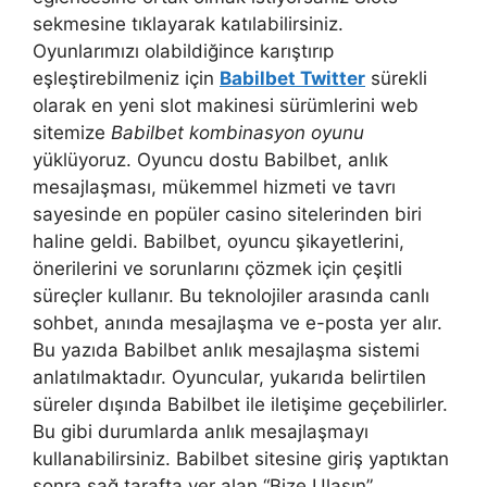
sekmesine tıklayarak katılabilirsiniz.
Oyunlarımızı olabildiğince karıştırıp
eşleştirebilmeniz için
Babilbet Twitter
sürekli
olarak en yeni slot makinesi sürümlerini web
sitemize
Babilbet kombinasyon oyunu
yüklüyoruz. Oyuncu dostu Babilbet, anlık
mesajlaşması, mükemmel hizmeti ve tavrı
sayesinde en popüler casino sitelerinden biri
haline geldi. Babilbet, oyuncu şikayetlerini,
önerilerini ve sorunlarını çözmek için çeşitli
süreçler kullanır. Bu teknolojiler arasında canlı
sohbet, anında mesajlaşma ve e-posta yer alır.
Bu yazıda Babilbet anlık mesajlaşma sistemi
anlatılmaktadır. Oyuncular, yukarıda belirtilen
süreler dışında Babilbet ile iletişime geçebilirler.
Bu gibi durumlarda anlık mesajlaşmayı
kullanabilirsiniz. Babilbet sitesine giriş yaptıktan
sonra sağ tarafta yer alan “Bize Ulaşın”