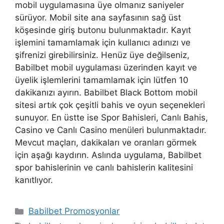
mobil uygulamasına üye olmanız saniyeler
sürüyor. Mobil site ana sayfasının sağ üst
köşesinde giriş butonu bulunmaktadır. Kayıt
işlemini tamamlamak için kullanıcı adınızı ve
şifrenizi girebilirsiniz. Henüz üye değilseniz,
Babilbet mobil uygulaması üzerinden kayıt ve
üyelik işlemlerini tamamlamak için lütfen 10
dakikanızı ayırın. Babilbet Black Bottom mobil
sitesi artık çok çeşitli bahis ve oyun seçenekleri
sunuyor. En üstte ise Spor Bahisleri, Canlı Bahis,
Casino ve Canlı Casino menüleri bulunmaktadır.
Mevcut maçları, dakikaları ve oranları görmek
için aşağı kaydırın. Aslında uygulama, Babilbet
spor bahislerinin ve canlı bahislerin kalitesini
kanıtlıyor.
Kategoriler
Babilbet Promosyonlar