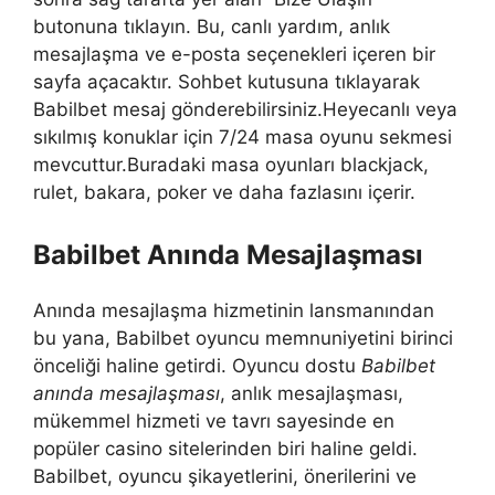
butonuna tıklayın. Bu, canlı yardım, anlık
mesajlaşma ve e-posta seçenekleri içeren bir
sayfa açacaktır. Sohbet kutusuna tıklayarak
Babilbet mesaj gönderebilirsiniz.Heyecanlı veya
sıkılmış konuklar için 7/24 masa oyunu sekmesi
mevcuttur.Buradaki masa oyunları blackjack,
rulet, bakara, poker ve daha fazlasını içerir.
Babilbet Anında Mesajlaşması
Anında mesajlaşma hizmetinin lansmanından
bu yana, Babilbet oyuncu memnuniyetini birinci
önceliği haline getirdi. Oyuncu dostu
Babilbet
anında mesajlaşması
, anlık mesajlaşması,
mükemmel hizmeti ve tavrı sayesinde en
popüler casino sitelerinden biri haline geldi.
Babilbet, oyuncu şikayetlerini, önerilerini ve