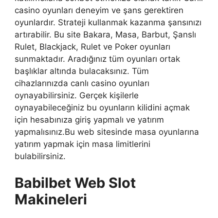
casino oyunları deneyim ve şans gerektiren
oyunlardır. Strateji kullanmak kazanma şansınızı
artırabilir. Bu site Bakara, Masa, Barbut, Şanslı
Rulet, Blackjack, Rulet ve Poker oyunları
sunmaktadır. Aradığınız tüm oyunları ortak
başlıklar altında bulacaksınız. Tüm
cihazlarınızda canlı casino oyunları
oynayabilirsiniz. Gerçek kişilerle
oynayabileceğiniz bu oyunların kilidini açmak
için hesabınıza giriş yapmalı ve yatırım
yapmalısınız.Bu web sitesinde masa oyunlarına
yatırım yapmak için masa limitlerini
bulabilirsiniz.
Babilbet Web Slot
Makineleri