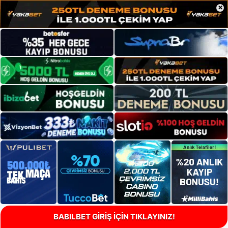
×
BABILBET GİRİŞ İÇİN TIKLAYINIZ!