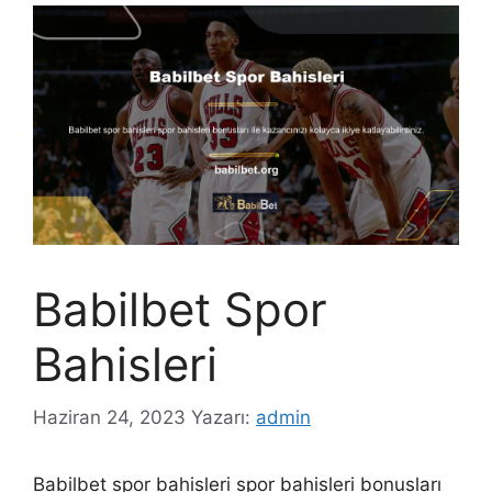
Babilbet Spor
Bahisleri
Haziran 24, 2023
Yazarı:
admin
Babilbet spor bahisleri spor bahisleri bonusları