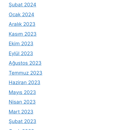
Şubat 2024
Ocak 2024
Aralık 2023
Kasım 2023
Ekim 2023
Eylül 2023
Ağustos 2023
Temmuz 2023
Haziran 2023
Mayıs 2023
Nisan 2023
Mart 2023
Şubat 2023