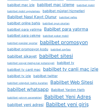
babilbet maç izleme
babilbet maç izle
babilbet mobil
babilbet müşteri hizmetleri
babilbet mobil uygulaması
Babilbet Nasıl Kayıt Olunur
babilbet nefes
babilbet online bahis
babilbet oyun skorları
Babilbet para yatırma
babilbet para yatirma
babilbet para çekme
babilbet poker mobil
babilbet promosyon
babilbet popüler sporlar
babilbet promosyon kodu
babilbet sayfası
babilbet sitesi
babilbet sikayet
babilbet tv
babilbet sosyal medya kar potansiyeli
babilbet tv canli maç izle
babilbet tv canli maç
babilbet tv izle
babilbet twitter
Babilbet Web Sitesi
babilbet voleybol: bahis kuralları
babilbet whatsapp
Babilbet Yardım Hattı
Babilbet Yeni Adres
babilbet yatırım seçenekleri
Babilbet yeni giriş
babilbet yeni adresi