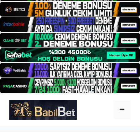
İçeriğe
atla
Menü