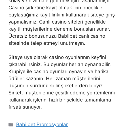
kolay ve hızlı hale getirmek için tasarlanmıştır.
Casino şirketine kayıt olmak için öncelikle
paylaştığımız kayıt linkini kullanarak siteye giriş
yapmalısınız. Canlı casino siteleri genellikle
kayıtlı müşterilerine deneme bonusları sunar.
Ücretsiz bonusunuzu Babilbet canlı casino
sitesinde talep etmeyi unutmayın.
Siteye üye olarak casino oyunlarının keyfini
çıkarabilirsiniz. Bu oyunlar her an oynanabilir.
Krupiye ile casino oyunları oynayın ve harika
ödüller kazanın. Her zaman müşterilerini
düşünen sürdürülebilir şirketlerden biriyiz.
Şirket, müşterilerine çeşitli ödeme yöntemlerini
kullanarak işlerini hızlı bir şekilde tamamlama
fırsatı sunuyor.
Kategoriler
Babilbet Promosyonlar