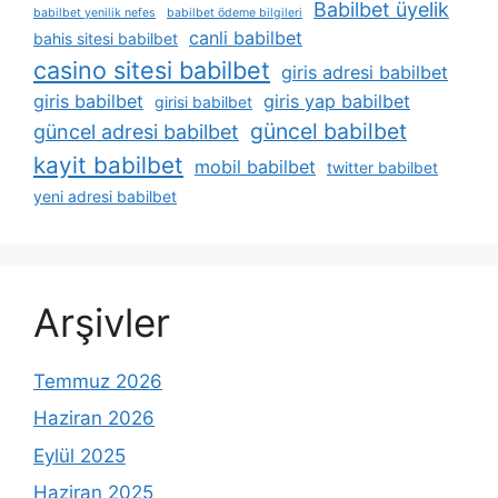
Babilbet üyelik
babilbet yenilik nefes
babilbet ödeme bilgileri
canli babilbet
bahis sitesi babilbet
casino sitesi babilbet
giris adresi babilbet
giris babilbet
giris yap babilbet
girisi babilbet
güncel babilbet
güncel adresi babilbet
kayit babilbet
mobil babilbet
twitter babilbet
yeni adresi babilbet
Arşivler
Temmuz 2026
Haziran 2026
Eylül 2025
Haziran 2025