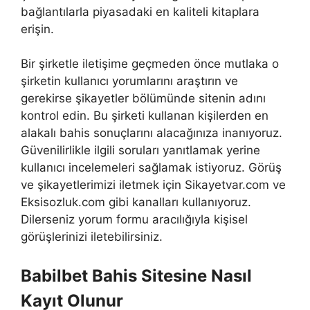
bağlantılarla piyasadaki en kaliteli kitaplara
erişin.
Bir şirketle iletişime geçmeden önce mutlaka o
şirketin kullanıcı yorumlarını araştırın ve
gerekirse şikayetler bölümünde sitenin adını
kontrol edin. Bu şirketi kullanan kişilerden en
alakalı bahis sonuçlarını alacağınıza inanıyoruz.
Güvenilirlikle ilgili soruları yanıtlamak yerine
kullanıcı incelemeleri sağlamak istiyoruz. Görüş
ve şikayetlerimizi iletmek için Sikayetvar.com ve
Eksisozluk.com gibi kanalları kullanıyoruz.
Dilerseniz yorum formu aracılığıyla kişisel
görüşlerinizi iletebilirsiniz.
Babilbet Bahis Sitesine Nasıl
Kayıt Olunur