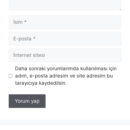
İsim
E-
posta
İnternet
sitesi
Daha sonraki yorumlarımda kullanılması için
adım, e-posta adresim ve site adresim bu
tarayıcıya kaydedilsin.