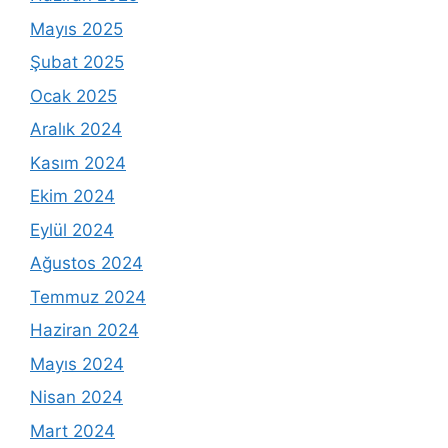
Mayıs 2025
Şubat 2025
Ocak 2025
Aralık 2024
Kasım 2024
Ekim 2024
Eylül 2024
Ağustos 2024
Temmuz 2024
Haziran 2024
Mayıs 2024
Nisan 2024
Mart 2024