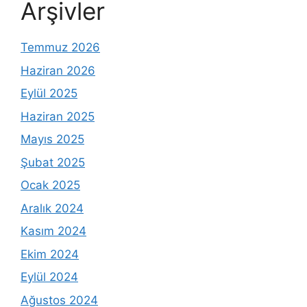
Arşivler
Temmuz 2026
Haziran 2026
Eylül 2025
Haziran 2025
Mayıs 2025
Şubat 2025
Ocak 2025
Aralık 2024
Kasım 2024
Ekim 2024
Eylül 2024
Ağustos 2024