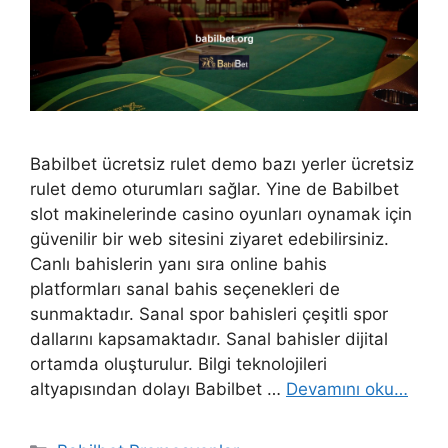
Babilbet ücretsiz rulet demo bazı yerler ücretsiz
rulet demo oturumları sağlar. Yine de Babilbet
slot makinelerinde casino oyunları oynamak için
güvenilir bir web sitesini ziyaret edebilirsiniz.
Canlı bahislerin yanı sıra online bahis
platformları sanal bahis seçenekleri de
sunmaktadır. Sanal spor bahisleri çeşitli spor
dallarını kapsamaktadır. Sanal bahisler dijital
ortamda oluşturulur. Bilgi teknolojileri
altyapısından dolayı Babilbet …
Devamını oku…
Kategoriler