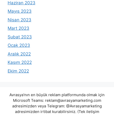
Haziran 2023
Mayıs 2023
Nisan 2023
Mart 2023
Şubat 2023
Ocak 2023
Aralık 2022
Kasım 2022
Ekim 2022
Avrasya'nın en büyük reklam platformunda olmak için
Microsoft Teams:
reklam@avrasyamarketing.com
adresimizden veya Telegram: @Avrasyamarketing
adresimizden irtibat kurabilirsiniz. (Tek iletişim