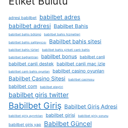
Etiket Bulutu
babilbet adres
adresi babilbet
babilbet adresi
Babilbet Bahis
babilbet bahis bölümü
babilbet bahis hizmetleri
Babilbet bahis sitesi
babilbet bahis sağlayıcısı
babilbet bahis türleri
babilbet bahis şirketi canlı bahis
babilbet bonus
babilbet canli
babilbet bağlantıları
babilbet canli destek
babilbet canli maç izle
babilbet casino oyunları
babilbet canlı bahis oyunları
Babilbet Casino Sitesi
babilbet casinosu
babilbet com
babilbet eleştiri
babilbet giris twitter
Babilbet Giriş
Babilbet Giriş Adresi
babilbet girişi
babilbet giriş ayrıntıları
babilbet giriş sorunu
Babilbet Güncel
babilbet giriş yap