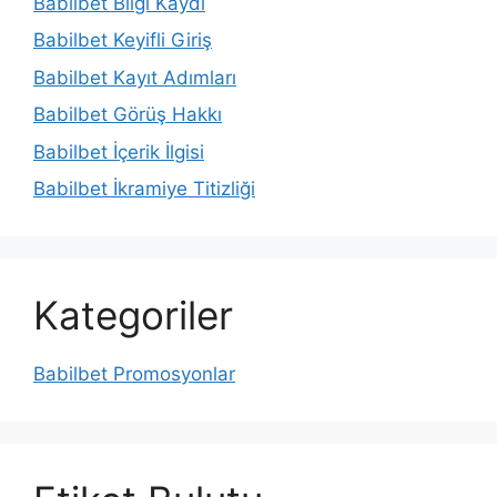
Babilbet Bilgi Kaydı
Babilbet Keyifli Giriş
Babilbet Kayıt Adımları
Babilbet Görüş Hakkı
Babilbet İçerik İlgisi
Babilbet İkramiye Titizliği
Kategoriler
Babilbet Promosyonlar