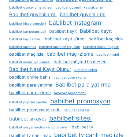
babilbet güncel giriş adresi
babilbet güvenilir kaynaklanan
Babilbet güvenilir mi
babilbet güvenlir mi
babilbet instagram
babilbet hisse senetleri
Babilbet kayıt
babilbet kayit
babilbet kar potansiyeli
babilbet kayıt süreci
babilbet kaç oldu
babilbet kayıt adresi
babilbet kullanıcı
babilbet kullanım koşulları
babilbet lisans bilgileri
babilbet maç izleme
babilbet maç izle
babilbet mobil
babilbet müşteri hizmetleri
babilbet mobil uygulaması
Babilbet Nasıl Kayıt Olunur
babilbet nefes
babilbet online bahis
babilbet oyun skorları
Babilbet para yatırma
babilbet para yatirma
babilbet para çekme
babilbet poker mobil
babilbet promosyon
babilbet popüler sporlar
babilbet promosyon kodu
babilbet sayfası
babilbet sitesi
babilbet sikayet
babilbet tv
babilbet sosyal medya kar potansiyeli
babilbet tv canli maç izle
babilbet tv canli maç