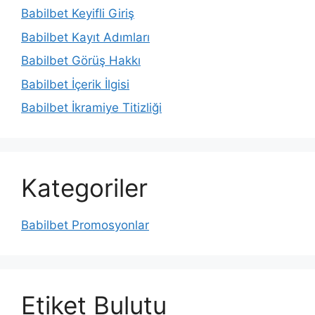
Babilbet Keyifli Giriş
Babilbet Kayıt Adımları
Babilbet Görüş Hakkı
Babilbet İçerik İlgisi
Babilbet İkramiye Titizliği
Kategoriler
Babilbet Promosyonlar
Etiket Bulutu