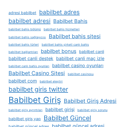
babilbet adres
adresi babilbet
babilbet adresi
Babilbet Bahis
babilbet bahis bölümü
babilbet bahis hizmetleri
Babilbet bahis sitesi
babilbet bahis sağlayıcısı
babilbet bahis türleri
babilbet bahis şirketi canlı bahis
babilbet bonus
babilbet canli
babilbet bağlantıları
babilbet canli destek
babilbet canli maç izle
babilbet casino oyunları
babilbet canlı bahis oyunları
Babilbet Casino Sitesi
babilbet casinosu
babilbet com
babilbet eleştiri
babilbet giris twitter
Babilbet Giriş
Babilbet Giriş Adresi
babilbet girişi
babilbet giriş ayrıntıları
babilbet giriş sorunu
Babilbet Güncel
babilbet giriş yap
babilbet güncel adresi
babilbet güncel adres