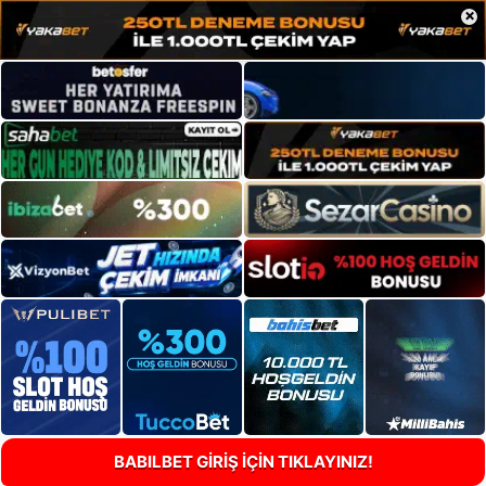
×
BABILBET GİRİŞ İÇİN TIKLAYINIZ!