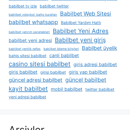
babilbet tv izle
babilbet twitter
Babilbet Web Sitesi
babilbet voleybol: bahis kuralları
babilbet whatsapp
Babilbet Yardım Hattı
Babilbet Yeni Adres
babilbet yatırım seçenekleri
Babilbet yeni giriş
babilbet yeni adresi
Babilbet üyelik
babilbet yenilik nefes
babilbet ödeme bilgileri
canli babilbet
bahis sitesi babilbet
casino sitesi babilbet
giris adresi babilbet
giris babilbet
giris yap babilbet
girisi babilbet
güncel babilbet
güncel adresi babilbet
kayit babilbet
mobil babilbet
twitter babilbet
yeni adresi babilbet
Arşivler