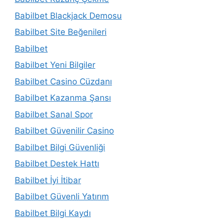
Babilbet Blackjack Demosu
Babilbet Site Beğenileri
Babilbet
Babilbet Yeni Bilgiler
Babilbet Casino Cüzdanı
Babilbet Kazanma Şansı
Babilbet Sanal Spor
Babilbet Güvenilir Casino
Babilbet Bilgi Güvenliği
Babilbet Destek Hattı
Babilbet İyi İtibar
Babilbet Güvenli Yatırım
Babilbet Bilgi Kaydı