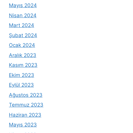
Mayıs 2024
Nisan 2024
Mart 2024
Şubat 2024
Ocak 2024
Aralık 2023
Kasım 2023
Ekim 2023
Eylül 2023
Ağustos 2023
Temmuz 2023
Haziran 2023
Mayıs 2023