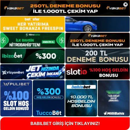
×
BABILBET GİRİŞ İÇİN TIKLAYINIZ!