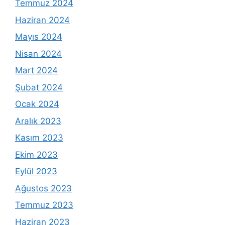
Temmuz 2024
Haziran 2024
Mayıs 2024
Nisan 2024
Mart 2024
Şubat 2024
Ocak 2024
Aralık 2023
Kasım 2023
Ekim 2023
Eylül 2023
Ağustos 2023
Temmuz 2023
Haziran 2023