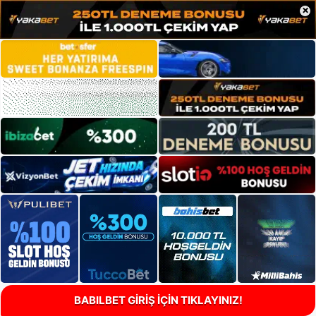
×
BABILBET GİRİŞ İÇİN TIKLAYINIZ!