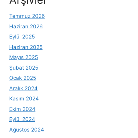
Temmuz 2026
Haziran 2026
Eylül 2025
Haziran 2025
Mayıs 2025
Şubat 2025
Ocak 2025
Aralık 2024
Kasım 2024
Ekim 2024
Eylül 2024
Ağustos 2024