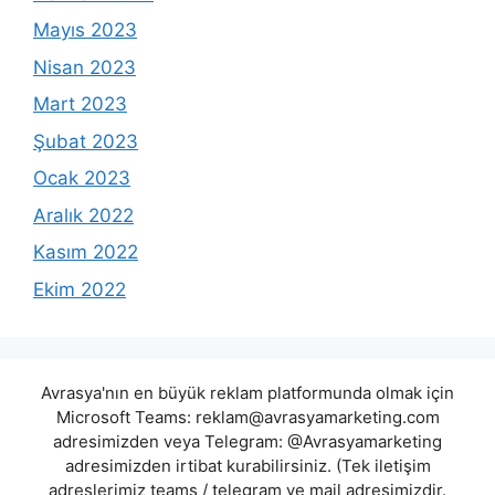
Mayıs 2023
Nisan 2023
Mart 2023
Şubat 2023
Ocak 2023
Aralık 2022
Kasım 2022
Ekim 2022
Avrasya'nın en büyük reklam platformunda olmak için
Microsoft Teams:
reklam@avrasyamarketing.com
adresimizden veya Telegram: @Avrasyamarketing
adresimizden irtibat kurabilirsiniz. (Tek iletişim
adreslerimiz teams / telegram ve mail adresimizdir.