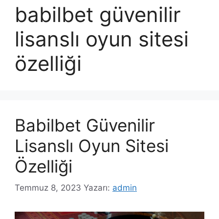
babilbet güvenilir
lisanslı oyun sitesi
özelliği
Babilbet Güvenilir
Lisanslı Oyun Sitesi
Özelliği
Temmuz 8, 2023
Yazarı:
admin