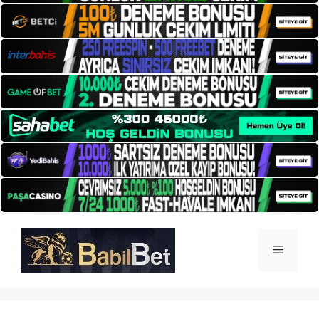
İçeriğe
atla
Menü