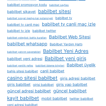
babilbet promosyon kodu
babilbet sayfası
babilbet sitesi
babilbet sikayet
babilbet tv
babilbet sosyal medya kar potansiyeli
babilbet tv canli maç izle
babilbet tv canli maç
babilbet tv izle
babilbet twitter
Babilbet Web Sitesi
babilbet voleybol: bahis kuralları
babilbet whatsapp
Babilbet Yardım Hattı
Babilbet Yeni Adres
babilbet yatırım seçenekleri
Babilbet yeni giriş
babilbet yeni adresi
Babilbet üyelik
babilbet yenilik nefes
babilbet ödeme bilgileri
canli babilbet
bahis sitesi babilbet
casino sitesi babilbet
giris adresi babilbet
giris babilbet
giris yap babilbet
girisi babilbet
güncel babilbet
güncel adresi babilbet
kayit babilbet
mobil babilbet
twitter babilbet
yeni adresi babilbet