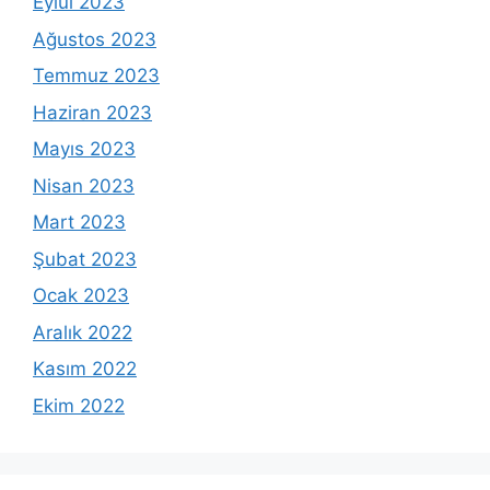
Eylül 2023
Ağustos 2023
Temmuz 2023
Haziran 2023
Mayıs 2023
Nisan 2023
Mart 2023
Şubat 2023
Ocak 2023
Aralık 2022
Kasım 2022
Ekim 2022