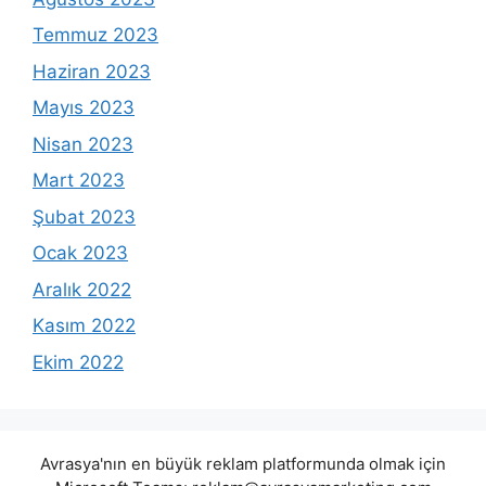
Temmuz 2023
Haziran 2023
Mayıs 2023
Nisan 2023
Mart 2023
Şubat 2023
Ocak 2023
Aralık 2022
Kasım 2022
Ekim 2022
Avrasya'nın en büyük reklam platformunda olmak için