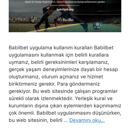
Babilbet uygulama kullanım kuralları Babilbet
uygulamasını kullanmak için belirli kurallara
uymanız, belirli gereksinimleri karşılamanız,
gerçek yaşam deneyimlerinize dayalı bir hesap
oluşturmanız, oturum açmanız ve hizmet
biriktirmeniz gerekir. Para göndermeniz
gerekiyor. Bu web sitesinde çalışan programlar
sürekli olarak izlenmektedir. Yerleşik kural ve
kurumların dışına çıkan eylemlerden kaçınmamız
çok önemli. Babilbet uygulanmasını düşünürken,
bu web sitesinin, belirli …
Devamını oku…