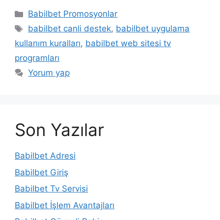
Kategoriler
Babilbet Promosyonlar
Etiketler
babilbet canli destek
,
babilbet uygulama
kullanım kuralları
,
babilbet web sitesi tv
programları
Yorum yap
Son Yazılar
Babilbet Adresi
Babilbet Giriş
Babilbet Tv Servisi
Babilbet İşlem Avantajları