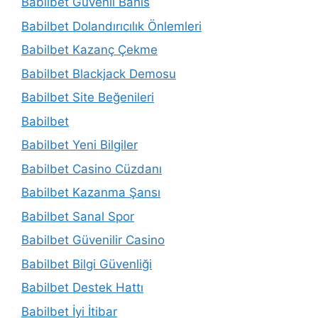
Babilbet Güvenli Bahis
Babilbet Dolandırıcılık Önlemleri
Babilbet Kazanç Çekme
Babilbet Blackjack Demosu
Babilbet Site Beğenileri
Babilbet
Babilbet Yeni Bilgiler
Babilbet Casino Cüzdanı
Babilbet Kazanma Şansı
Babilbet Sanal Spor
Babilbet Güvenilir Casino
Babilbet Bilgi Güvenliği
Babilbet Destek Hattı
Babilbet İyi İtibar