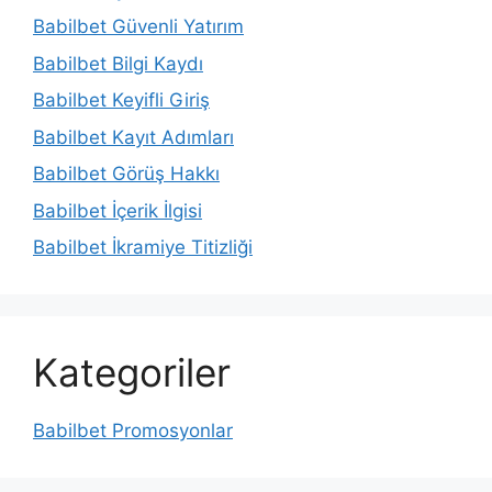
Babilbet Güvenli Yatırım
Babilbet Bilgi Kaydı
Babilbet Keyifli Giriş
Babilbet Kayıt Adımları
Babilbet Görüş Hakkı
Babilbet İçerik İlgisi
Babilbet İkramiye Titizliği
Kategoriler
Babilbet Promosyonlar