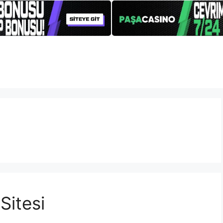
Sitesi