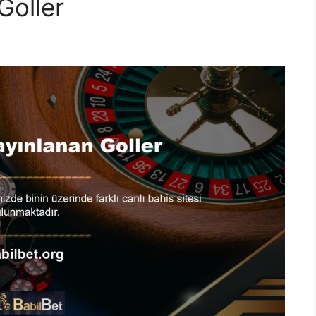
Goller