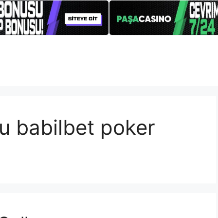
ru babilbet poker