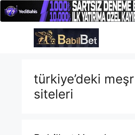
İçeriğe
atla
türkiye’deki meş
siteleri