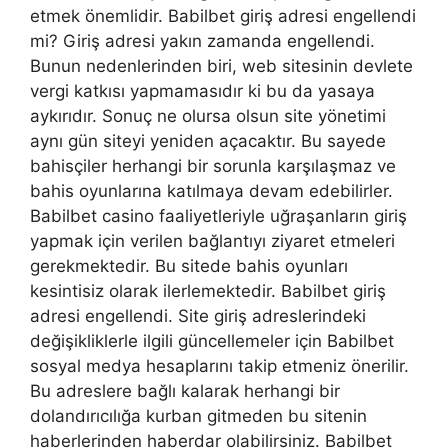
etmek önemlidir. Babilbet giriş adresi engellendi
mi? Giriş adresi yakın zamanda engellendi.
Bunun nedenlerinden biri, web sitesinin devlete
vergi katkısı yapmamasıdır ki bu da yasaya
aykırıdır. Sonuç ne olursa olsun site yönetimi
aynı gün siteyi yeniden açacaktır. Bu sayede
bahisçiler herhangi bir sorunla karşılaşmaz ve
bahis oyunlarına katılmaya devam edebilirler.
Babilbet casino faaliyetleriyle uğraşanların giriş
yapmak için verilen bağlantıyı ziyaret etmeleri
gerekmektedir. Bu sitede bahis oyunları
kesintisiz olarak ilerlemektedir. Babilbet giriş
adresi engellendi. Site giriş adreslerindeki
değişikliklerle ilgili güncellemeler için Babilbet
sosyal medya hesaplarını takip etmeniz önerilir.
Bu adreslere bağlı kalarak herhangi bir
dolandırıcılığa kurban gitmeden bu sitenin
haberlerinden haberdar olabilirsiniz. Babilbet