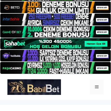
İçeriğe
atla
Menü