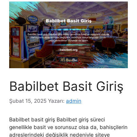
Babilbet Basit Giriş
Şubat 15, 2025
Yazarı:
admin
Babilbet basit giriş Babilbet giriş süreci
genellikle basit ve sorunsuz olsa da, bahisçilerin
adreslerindeki değişiklik nedeniyle siteye