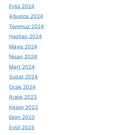
Eylül 2024
Ağustos 2024
Temmuz 2024
Haziran 2024
Mayıs 2024
Nisan 2024
Mart 2024
Şubat 2024
Ocak 2024
Aralık 2023
Kasım 2023
Ekim 2023
Eylül 2023