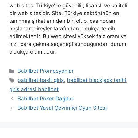
web sitesi Türkiye’de güvenilir, lisanslı ve kaliteli
bir web sitesidir. Site, Türkiye sektörünün en
tanınmış şirketlerinden biri olup, casinodan
hoşlanan bireyler tarafından oldukça tercih
edilmektedir. Bu web sitesi yüksek faiz oranı ve
hızlı para çekme seçeneği sunduğundan durum
oldukça olumludur.
Kategoriler
Babilbet Promosyonlar
Etiketler
babilbet basit giriş
,
babilbet blackjack tarihi
,
giris adresi babilbet
Babilbet Poker Dağıtıcı
Babilbet Yasal Çevrimiçi Oyun Sitesi