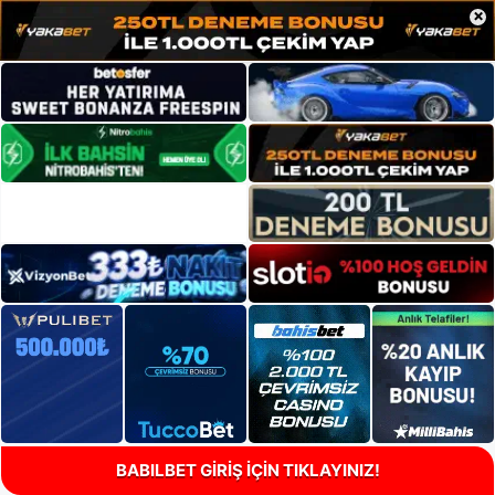
×
BABILBET GİRİŞ İÇİN TIKLAYINIZ!