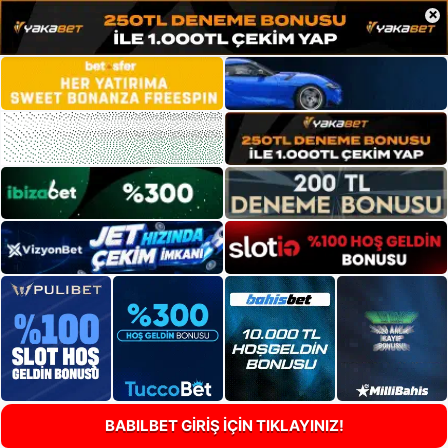
×
BABILBET GİRİŞ İÇİN TIKLAYINIZ!