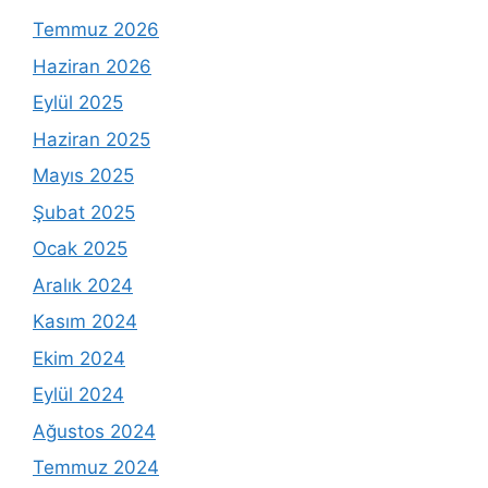
Temmuz 2026
Haziran 2026
Eylül 2025
Haziran 2025
Mayıs 2025
Şubat 2025
Ocak 2025
Aralık 2024
Kasım 2024
Ekim 2024
Eylül 2024
Ağustos 2024
Temmuz 2024