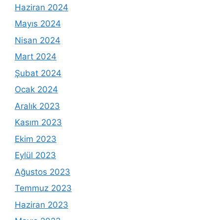
Haziran 2024
Mayıs 2024
Nisan 2024
Mart 2024
Şubat 2024
Ocak 2024
Aralık 2023
Kasım 2023
Ekim 2023
Eylül 2023
Ağustos 2023
Temmuz 2023
Haziran 2023