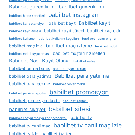
Babilbet güvenilir mi
babilbet güvenlir mi
babilbet instagram
babilbet hisse senetleri
Babilbet kayıt
babilbet kayit
babilbet kar potansiyeli
babilbet kayıt süreci
babilbet kaç oldu
babilbet kayıt adresi
babilbet kullanıcı
babilbet kullanım koşulları
babilbet lisans bilgileri
babilbet maç izleme
babilbet maç izle
babilbet mobil
babilbet müşteri hizmetleri
babilbet mobil uygulaması
Babilbet Nasıl Kayıt Olunur
babilbet nefes
babilbet online bahis
babilbet oyun skorları
Babilbet para yatırma
babilbet para yatirma
babilbet para çekme
babilbet poker mobil
babilbet promosyon
babilbet popüler sporlar
babilbet promosyon kodu
babilbet sayfası
babilbet sitesi
babilbet sikayet
babilbet tv
babilbet sosyal medya kar potansiyeli
babilbet tv canli maç izle
babilbet tv canli maç
babilbet tv izle
babilbet twitter