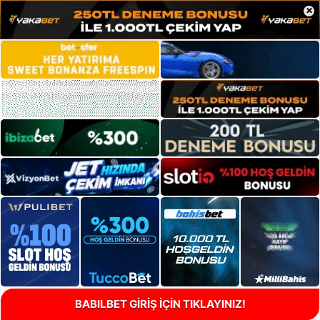
×
BABILBET GİRİŞ İÇİN TIKLAYINIZ!