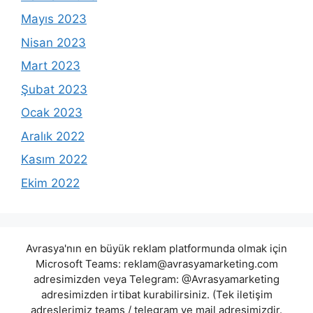
Mayıs 2023
Nisan 2023
Mart 2023
Şubat 2023
Ocak 2023
Aralık 2022
Kasım 2022
Ekim 2022
Avrasya'nın en büyük reklam platformunda olmak için
Microsoft Teams:
reklam@avrasyamarketing.com
adresimizden veya Telegram: @Avrasyamarketing
adresimizden irtibat kurabilirsiniz. (Tek iletişim
adreslerimiz teams / telegram ve mail adresimizdir.