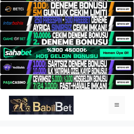
İçeriğe
atla
Menü