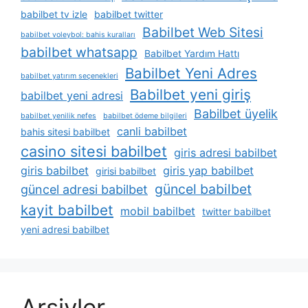
babilbet tv izle
babilbet twitter
Babilbet Web Sitesi
babilbet voleybol: bahis kuralları
babilbet whatsapp
Babilbet Yardım Hattı
Babilbet Yeni Adres
babilbet yatırım seçenekleri
Babilbet yeni giriş
babilbet yeni adresi
Babilbet üyelik
babilbet yenilik nefes
babilbet ödeme bilgileri
canli babilbet
bahis sitesi babilbet
casino sitesi babilbet
giris adresi babilbet
giris babilbet
giris yap babilbet
girisi babilbet
güncel babilbet
güncel adresi babilbet
kayit babilbet
mobil babilbet
twitter babilbet
yeni adresi babilbet
Arşivler