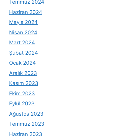
Temmuz 2024
Haziran 2024
Mayıs 2024
Nisan 2024
Mart 2024
Şubat 2024
Ocak 2024
Aralık 2023
Kasım 2023
Ekim 2023
Eylül 2023
Ağustos 2023
Temmuz 2023
Haziran 2023