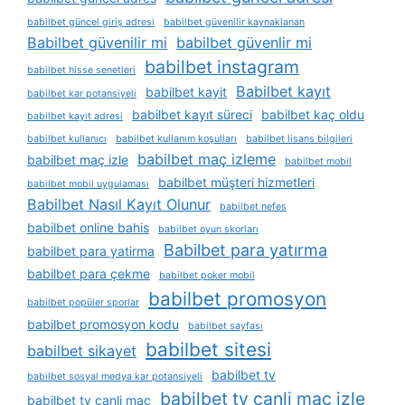
babilbet güncel giriş adresi
babilbet güvenilir kaynaklanan
Babilbet güvenilir mi
babilbet güvenlir mi
babilbet instagram
babilbet hisse senetleri
Babilbet kayıt
babilbet kayit
babilbet kar potansiyeli
babilbet kayıt süreci
babilbet kaç oldu
babilbet kayıt adresi
babilbet kullanıcı
babilbet kullanım koşulları
babilbet lisans bilgileri
babilbet maç izleme
babilbet maç izle
babilbet mobil
babilbet müşteri hizmetleri
babilbet mobil uygulaması
Babilbet Nasıl Kayıt Olunur
babilbet nefes
babilbet online bahis
babilbet oyun skorları
Babilbet para yatırma
babilbet para yatirma
babilbet para çekme
babilbet poker mobil
babilbet promosyon
babilbet popüler sporlar
babilbet promosyon kodu
babilbet sayfası
babilbet sitesi
babilbet sikayet
babilbet tv
babilbet sosyal medya kar potansiyeli
babilbet tv canli maç izle
babilbet tv canli maç