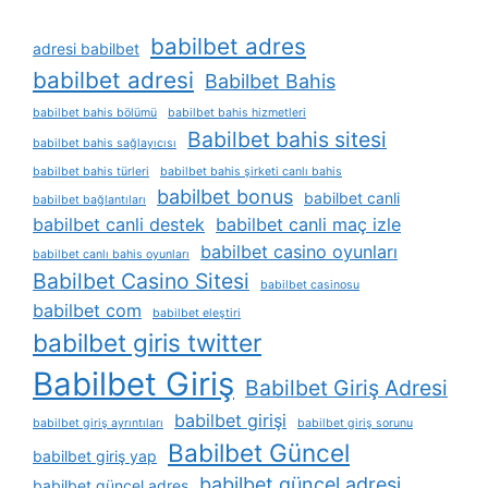
babilbet adres
adresi babilbet
babilbet adresi
Babilbet Bahis
babilbet bahis bölümü
babilbet bahis hizmetleri
Babilbet bahis sitesi
babilbet bahis sağlayıcısı
babilbet bahis türleri
babilbet bahis şirketi canlı bahis
babilbet bonus
babilbet canli
babilbet bağlantıları
babilbet canli destek
babilbet canli maç izle
babilbet casino oyunları
babilbet canlı bahis oyunları
Babilbet Casino Sitesi
babilbet casinosu
babilbet com
babilbet eleştiri
babilbet giris twitter
Babilbet Giriş
Babilbet Giriş Adresi
babilbet girişi
babilbet giriş ayrıntıları
babilbet giriş sorunu
Babilbet Güncel
babilbet giriş yap
babilbet güncel adresi
babilbet güncel adres