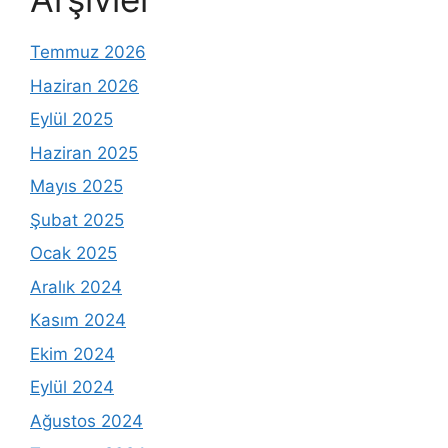
Temmuz 2026
Haziran 2026
Eylül 2025
Haziran 2025
Mayıs 2025
Şubat 2025
Ocak 2025
Aralık 2024
Kasım 2024
Ekim 2024
Eylül 2024
Ağustos 2024