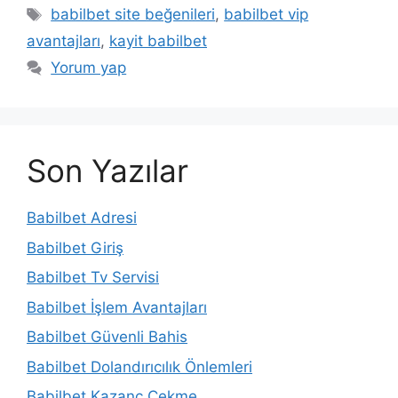
Etiketler
babilbet site beğenileri
,
babilbet vip
avantajları
,
kayit babilbet
Yorum yap
Son Yazılar
Babilbet Adresi
Babilbet Giriş
Babilbet Tv Servisi
Babilbet İşlem Avantajları
Babilbet Güvenli Bahis
Babilbet Dolandırıcılık Önlemleri
Babilbet Kazanç Çekme