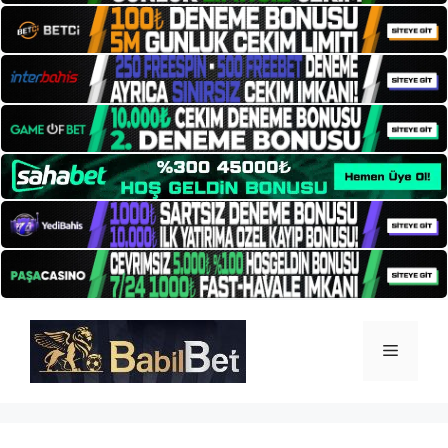
İçeriğe
atla
Menü