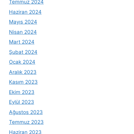
Temmuz 2024
Haziran 2024
Mayıs 2024
Nisan 2024
Mart 2024
Şubat 2024
Ocak 2024
Aralık 2023
Kasım 2023
Ekim 2023
Eylül 2023
Ağustos 2023
Temmuz 2023
Haziran 2023