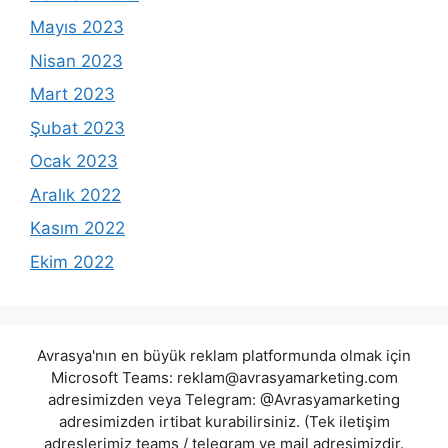
Mayıs 2023
Nisan 2023
Mart 2023
Şubat 2023
Ocak 2023
Aralık 2022
Kasım 2022
Ekim 2022
Avrasya'nın en büyük reklam platformunda olmak için
Microsoft Teams:
reklam@avrasyamarketing.com
adresimizden veya Telegram: @Avrasyamarketing
adresimizden irtibat kurabilirsiniz. (Tek iletişim
adreslerimiz teams / telegram ve mail adresimizdir.